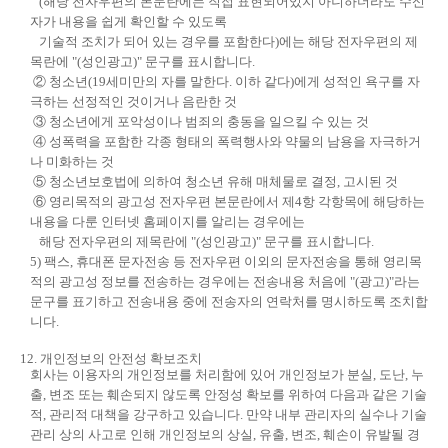
(해당 전자우편의 본문란에는 직접 표현되어있지 아니하더라도 수신
자가 내용을 쉽게 확인할 수 있도록
기술적 조치가 되어 있는 경우를 포함한다)에는 해당 전자우편의 제
목란에 "(성인광고)" 문구를 표시합니다.
② 청소년(19세미만의 자를 말한다. 이하 같다)에게 성적인 욕구를 자
극하는 선정적인 것이거나 음란한 것
③ 청소년에게 포악성이나 범죄의 충동을 일으킬 수 있는 것
④ 성폭력을 포함한 각종 형태의 폭력행사와 약물의 남용을 자극하거
나 미화하는 것
⑤ 청소년보호법에 의하여 청소년 유해 매체물로 결정, 고시된 것
⑥ 영리목적의 광고성 전자우편 본문란에서 제4항 각항목에 해당하는
내용을 다룬 인터넷 홈페이지를 알리는 경우에는
해당 전자우편의 제목란에 "(성인광고)" 문구를 표시합니다.
5) 팩스, 휴대폰 문자전송 등 전자우편 이외의 문자전송을 통해 영리목
적의 광고성 정보를 전송하는 경우에는 전송내용 처음에 "(광고)"라는
문구를 표기하고 전송내용 중에 전송자의 연락처를 명시하도록 조치합
니다.
12. 개인정보의 안전성 확보조치
회사는 이용자의 개인정보를 처리함에 있어 개인정보가 분실, 도난, 누
출, 변조 또는 훼손되지 않도록 안정성 확보를 위하여 다음과 같은 기술
적, 관리적 대책을 강구하고 있습니다. 만약 내부 관리자의 실수나 기술
관리 상의 사고로 인해 개인정보의 상실, 유출, 변조, 훼손이 유발될 경