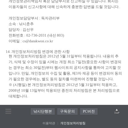
개인정보관리책임자 혹은 담당부서로 신고하실 수 있습니다. 회사는
이용자들의 신고사항에 대해 신속하게 충분한 답변을 드릴 것입니다.
개인정보담당부서 : 독자관리부
소속 : 낚시춘추
담당자 : 김선우
전화번호 : 02-736-2031 (내선 803)
이메일 : cs@darakwon.co.kr
14. 개인정보처리방침 변경에 관한 사항
현 개인정보처리방침은
2012년 5월 31일부터
적용됩니다. 내용의 추
가, 삭제 및 수정이 있을 시에는 개정 최소 7일전(중요한 사항이 변경되
는 경우는 최소 30일전)부터 웹사이트의 공지사항을 통하여 고지할 것
입니다. 만일, 개인정보의 수집 및 활용, 제3자 제공 등이 변경되어 동의
가 필요한 경우에는, 별도 동의 절차를 마련하여 진행할 것입니다.
※ (시행일) 본 개인정보처리방침은
2012년 5월 31일부터
적용하고,
2008년 10월 13일부터
적용되던 종전의 처리방침은 본 처리방침으로
대체합니다.
낚시단행본
구독문의
PC버전
이용약관
|
개인정보처리방침