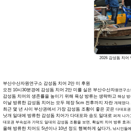
2026 감성돔 치
부산수산자원연구소 감성돔 치어 2만 미 후원
오전 10시30분경에 감성돔 치어 2만 미를 실은 부산수산자
원연구소의
감성돔 치어의 생존률을 높이기 위해 육상 방류는 생략하고
해상 방
이날 방류한 감성돔 치어는 모두 체장 5cm 전후까지 자란
개체였다.
최근 몇 년 사이 부산권에서 가장 감성돔 조황이 좋은 곳은
다대포권
낫개 일대에 방류한 감성돔 치어가 다대포와 송도 일대로
퍼져 나가
대포권 부속
섬과 가덕도 일대의 감성돔 조황을 보면, 확실히 치어 방류
효과
올해 방류한 치어도 5년이나 10년 정도 행복하게 살다가,
낚시인들에