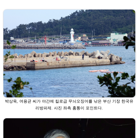
박상욱, 여용균 씨가 야간에 킬로급 무늬오징어를 낚은 부산 기장 한국유
리방
파제. 사진 좌측 홈통이 포인트다.