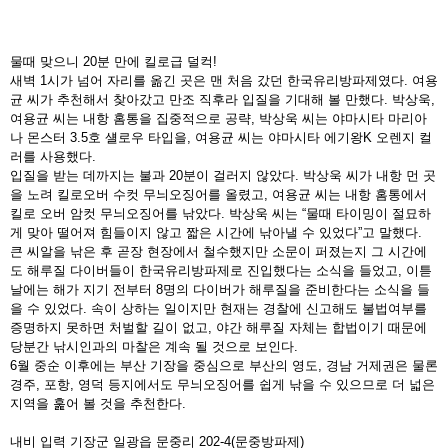
물때 맞으니 20분 만에 킬로급 덜컥!
새벽 1시가 넘어 자리를 옮긴 곳은 맨 처음 갔던 한국유리
방파제였다. 여용
균 씨가 추천해서 찾아갔고 만조 직후라
입질을 기대해 볼 만했다. 박상욱,
여용균 씨는 내항 홈통을
집중적으로 공략, 박상욱 씨는 야마시타 마리아
나 몬스터
3.5호 섈로우 타입을, 여용균 씨는 야마시타 에기왕K 오렌
지 컬
러를 사용했다.
입질을 받는 데까지는 불과 20분이 걸러지 않았다. 박상욱
씨가 내항 먼 곳
을 노려 킬로오버 수컷 무늬오징어를 올렸
고, 여용균 씨는 내항 홈통에서
킬로 오버 암컷 무늬오징어
를 낚았다. 박상욱 씨는 “물때 타이밍이 절묘하
게 맞아 떨어
져 힘들이지 않고 짧은 시간에 낚아낼 수 있었다”고 말했다.
큰 씨알을 낚은 후 곧장 현장에서 철수했지만 소문이 퍼졌
는지 그 시간에
도 해루질 다이버들이 한국유리방파제로 진입했다는 소식을 들었고, 이튿
날에는 해가 지기 전부터 8명의 다이버가
해루질을 준비한다는 소식을 들
을 수 있었다. 속이 상하는 일이지만 현재
는 경찰에 신고해도 불법여부를
증명하지 못하면 처벌할 길이 없고, 야간
해루질 자체는 합법이기 때문에
당분간 낚시인과의 마찰은 계속 될 것으
로 보인다.
6월 중순 이후에는 부산 기장을 중심으로 부산의 영도, 경남 거제권은 물
론
경주, 포항, 영덕 등지에서도 무늬오징어를 쉽게 낚을 수 있으므로 더
넓은
지역을 훑어 볼 것을 추천한다.
내비 입력
기장군 일광읍 문중리 202-4(문중방파제)