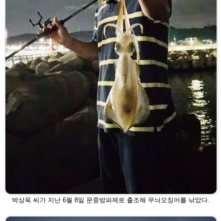
박상욱 씨가 지난 6월 8일 문중방파제로 출조해 무늬오징어를 낚았다.