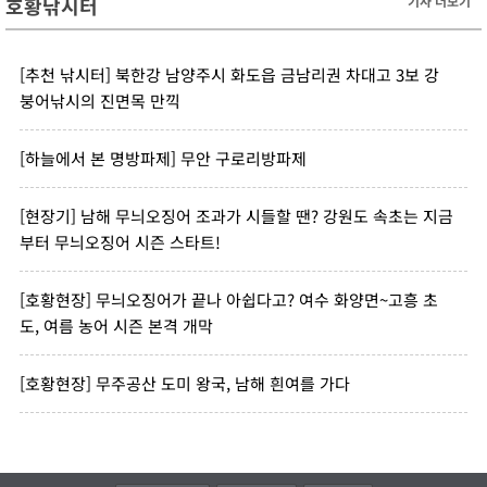
호황낚시터
기사 더보기
[추천 낚시터] 북한강 남양주시 화도읍 금남리권 차대고 3보 강
붕어낚시의 진면목 만끽
[하늘에서 본 명방파제] 무안 구로리방파제
[현장기] 남해 무늬오징어 조과가 시들할 땐? 강원도 속초는 지금
부터 무늬오징어 시즌 스타트!
[호황현장] 무늬오징어가 끝나 아쉽다고? 여수 화양면~고흥 초
도, 여름 농어 시즌 본격 개막
[호황현장] 무주공산 도미 왕국, 남해 흰여를 가다