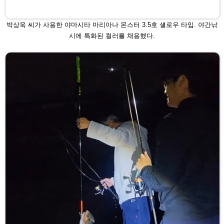
박상욱 씨가 사용한 야마시타 마리아나
몬스터 3.5호 섈로우 타입. 야간낚
시에
특화된 컬러를 채용했다.