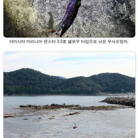
야마시타 마리나아 몬스터 3.5호 섈로우 타입으로 낚은 무늬오징어.