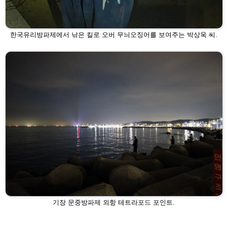
한국유리방파제에서 낚은 킬로 오버 무늬오징어를 보여주는 박상욱 씨.
기장 문중방파제 외항 테트라포드 포인트.