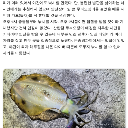
리가 더러 있어서 야간에도 낚
시할 만했다. 단, 불편한 발판을 싫어하는 낚
시인에게는 추
천하지 않으며 안전장비 및 큰 무늬오징어를 걸었을 때를
대
비해 가프(뜰채)를 꼭 휴대할 것을 권장한다.
오후 6시 중들물부터 낚시를 시작. 오후 9시쯤이면 입질을
받을 것이라 기
대했지만 전혀 입질이 없었다. 산란철 무늬
오징어 에깅은 지루한 시간을
기다려야 입질을 받을 수 있는
데 대부분 만조 전후가 입질 타임이라 미리
자리를 잡고
한두 곳을 집중적으로 노렸다. 문중방파제에서는 입질이 없
었
고, 야간이 되자 해루질을 나온 다이버 때문에 도무지 낚
시를 할 수 없어
자리를 이동했다.