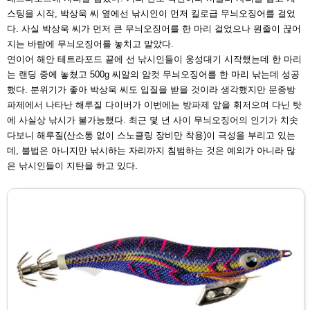
스팅을 시작, 박상욱 씨 옆에
선 낚시인이 먼저 킬로급 무늬오징어를 걸었
다. 사실 박상
욱 씨가 먼저 큰 무늬오징어를 한 마리 걸었으나 원줄이 끊
어
지는 바람에 무늬오징어를 놓치고 말았다.
연이어 해안 테트라포드 끝에 선 낚시인들이 웅성대기 시작
했는데 한 마리
는 랜딩 중에 놓쳤고 500g 씨알의 암컷 무
늬오징어를 한 마리 낚는데 성공
했다. 분위기가 좋아 박상
욱 씨도 입질을 받을 것이라 생각했지만 문중방
파제에서 나
타난 해루질 다이버가 이번에는 방파제 앞을 휘저으며 다닌
탓
에 사실상 낚시가 불가능했다. 최근 몇 년 사이 무늬오징
어의 인기가 치솟
다보니 해루질(산소통 없이 스노클링 장비
만 착용)이 극성을 부리고 있는
데, 불법은 아니지만 낚시하
는 자리까지 침범하는 것은 예의가 아니라 많
은 낚시인들이
지탄을 하고 있다.