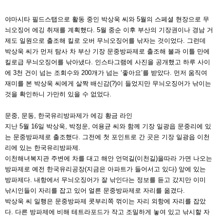
야마시타 필드스탭으로 활동 중인 박상욱 씨와 5월의 스페
셜 현장으로 무
늬오징어 에깅 취재를 계획했다. 5월 중순
이후 부산의 기장권이나 경남 거
제도 일원으로 출조해 킬로
오버 무늬오징어를 낚자는 것이었다. 그런데
박상욱 씨가
먼저 탐사 차 부산 기장 문중방파제로 출조해 불과 이틀 만
에
킬로급 무늬오징어를 낚아냈다. 인스타그램에 사진을 공
개했고 하루 사이
에 3천 건이 넘는 조회수와 200개가 넘는
‘좋아요’를 받았다. 먼저 움직여
재미를 본 박상욱 씨에게 살
짝 배신감(?)이 들었지만 무늬오징어가 낚이는
것을 확인하
니 가만히 있을 수 없었다.
문중, 문동, 한국유리방파제가 에깅 황금 라인
지난 5월 16일 박상욱, 박정운, 여용균 씨와 함께 기장 일광읍 문중리에 있
는 문중방파제로 출조했다. 그전에 첫 포인
트로 간 곳은 기장 일광읍 이천
리에 있는 한국유리방파제.
이천해녀복지관 주변에 차를 대고 해안 언덕길(이천길)을
따라 가면 나오는
방파제로 예전 한국유리공장(지금은 아파
트가 들어서고 있다) 앞에 있는
방파제다. 내항에서 무늬오
징어가 잘 낚인다는 정보를 듣고 갔지만 이미
낚시인들이
자리를 잡고 있어 얼른 문중방파제로 자리를 옮겼다.
박상욱 씨 일행은 문중방파제 콧부리쪽 꺾이는 자리 외항에
자리를 잡았
다. 다른 방파제에 비해 테트라포드가 작고 조
밀하게 놓여 있고 낚시할 자