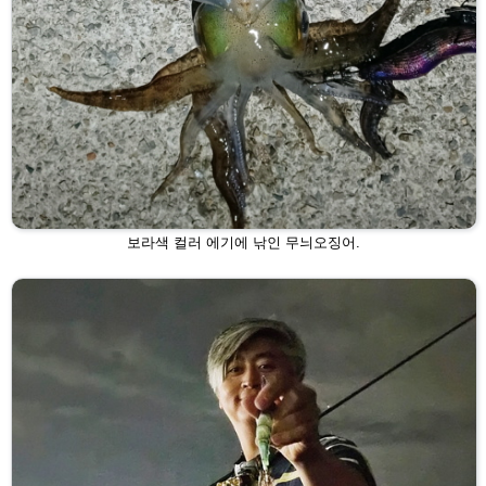
보라색 컬러 에기에 낚인 무늬오징어.