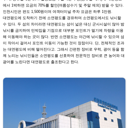
에서 1박하면 요금의
70%를 할인(여름성수기 및 주말 제외) 받을 수 있다.
인천
시민은 편도 1,500원이며 여객터미널 주차 요금은 하루
1만원.
대연평도에 도착하기 전에 소연평도를 경유하며 소연평도
에서도 낚시할
수 있다. 두 섬의 차이라면 대연평도는 섬이
넓은 대신 군사시설이 많아 밤
낚시를 금지하며 민박집을 기
점으로 대부분 포인트가 멀기에 차량을 이용
해 이동해야 하
는 곳이 많다. 반면 소연평도는 야간에 낚시할 수 있으며 섬
이 작아서 걸어서 포인트 이동이 가능한 것이 장점이다. 단,
전체적인 조과
는 대연평도에 비해 떨어진다고. 그래서 간편
한 장비로 우럭, 광어 등을 함
께 노리는 낚시인들은 소연평
도를 선호하며 전문적인 장비로 큰 농어와 대
광어를 노린다
면 대연평도로 출조한다고 한다.