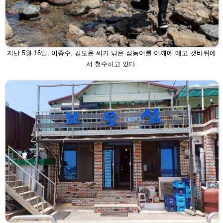
지난 5월 16일, 이종수, 김도윤 씨가 낚은 점농어를 어깨에 메고 갯바위에
서
철수하고 있다.