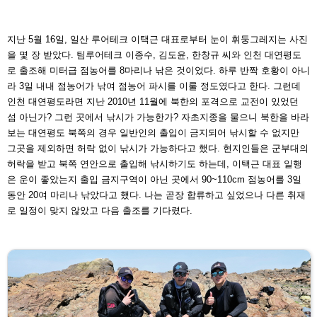
지난 5월 16일, 일산 루어테크 이택근 대표로부터 눈이 휘
둥그레지는 사진
을 몇 장 받았다. 팀루어테크 이종수, 김도
윤, 한창규 씨와 인천 대연평도
로 출조해 미터급 점농어를
8마리나 낚은 것이었다. 하루 반짝 호황이 아니
라 3일 내내
점농어가 낚여 점농어 파시를 이룰 정도였다고 한다.
그런데
인천 대연평도라면 지난 2010년 11월에 북한의 포
격으로 교전이 있었던
섬 아닌가? 그런 곳에서 낚시가 가능
한가? 자초지종을 물으니 북한을 바라
보는 대연평도 북쪽
의 경우 일반인의 출입이 금지되어 낚시할 수 없지만
그곳
을 제외하면 허락 없이 낚시가 가능하다고 했다. 현지인들
은 군부대의
허락을 받고 북쪽 연안으로 출입해 낚시하기도
하는데, 이택근 대표 일행
은 운이 좋았는지 출입 금지구역
이 아닌 곳에서 90~110cm 점농어를 3일
동안 20여 마리
나 낚았다고 했다. 나는 곧장 합류하고 싶었으나 다른 취재
로 일정이 맞지 않았고 다음 출조를 기다렸다.