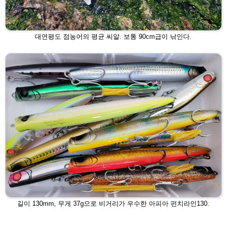
대연평도 점농어의 평균 씨알. 보통 90cm급이 낚인다.
길이 130mm, 무게 37g으로 비거리가 우수한 아피아 펀치라인130.