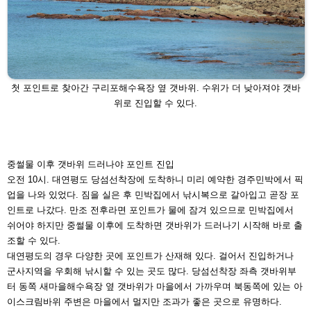
첫 포인트로 찾아간 구리포해수욕장 옆 갯바위. 수위가 더 낮아져야 갯바
위로
진입할 수 있다.
중썰물 이후 갯바위 드러나야 포인트 진입
오전 10시. 대연평도 당섬선착장에 도착하니 미리 예약한
경주민박에서 픽
업을 나와 있었다. 짐을 실은 후 민박집에
서 낚시복으로 갈아입고 곧장 포
인트로 나갔다. 만조 전후
라면 포인트가 물에 잠겨 있으므로 민박집에서
쉬어야 하지
만 중썰물 이후에 도착하면 갯바위가 드러나기 시작해 바로
출
조할 수 있다.
대연평도의 경우 다양한 곳에 포인트가 산재해 있다. 걸어
서 진입하거나
군사지역을 우회해 낚시할 수 있는 곳도 많
다. 당섬선착장 좌측 갯바위부
터 동쪽 새마을해수욕장 옆
갯바위가 마을에서 가까우며 북동쪽에 있는 아
이스크림바
위 주변은 마을에서 멀지만 조과가 좋은 곳으로 유명하다.