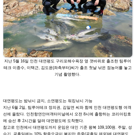
지난 5월 16일 인천 대연평도 구리포해수욕장 옆 갯바위로 출조한 팀루어
테
크 이종수, 이택근, 김도윤(좌측부터)씨가 출조 첫날 낚은 점농어를 놓고
기념
촬영했다.
대연평도는 밤낚시 금지, 소연평도는 워킹낚시 가능
지난 6월 2일, 팀루어테크 정의권, 김일연 씨와 함께 인천
대연평도행 여객
선에 올랐다. 인천항연안여객터미널에서
오전 8시에 출항하는 코리아킹호
에 승선 후 2시간을 달려
대연평도에 도착했다.
참고로 인천에서 대연평도까지 운임은 대인 기준 왕복
109,100원. 주말, 성
수기, 공휴일에는 10% 할증요금이 붙
지만 주중(공휴일 제외)에 대연평도