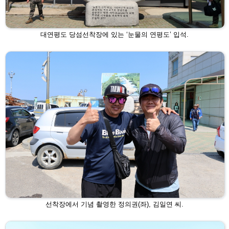
대연평도 당섬선착장에 있는 ‘눈물의 연평도’ 입석.
선착장에서 기념 촬영한 정의권(좌), 김일연 씨.