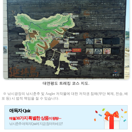
대연평도 트레킹 코스 지도.
※ 낚시광장의 낚시춘추 및 Angler 저작물에 대한 저작권 침해(무단 복제, 전송, 배
포 등) 시 법적 책임을 질 수 있습니다.
애독자 Quiz
30가지 특별한 상품
매월
이 팡팡~~
낚시춘추 애독자Quiz에 지금 참여하세요!!