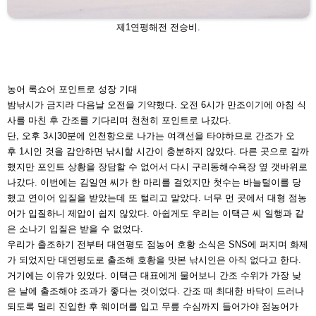
제1연평해전 전승비.
농어 록쇼어 포인트로 성장 기대
밤낚시가 금지라 다음날 오전을 기약했다. 오전 6시가 만
조이기에 아침 식
사를 마친 후 간조
를 기다리며 천천히 포인트로 나갔다.
단, 오후 3시30분에 인천항으로 나가
는 여객선을 타야하므로 간조가 오
후
1시인 것을 감안하면 낚시할 시간이
충분하지 않았다. 다른 곳으로 갈까
했
지만 포인트 상황을 장담할 수 없어서
다시 구리동해수욕장 옆 갯바위로
나
갔다. 이번에는 김일연 씨가 한 마리
를 걸었지만 첫수는 바늘털이를 당
했
고 연이어 입질을 받았는데 또 털리고
말았다. 너무 먼 곳에서 대형 점농
어가
입질하니 제압이 쉽지 않았다. 아쉽게
도 우리는 이택근 씨 일행과 같
은 소
나기 입질은 받을 수 없었다.
우리가 출조하기 전부터 대연평도 점
농어 호황 소식은 SNS에 퍼지며 화제
가 되었지만 대연평도로 출조해 호황
을 맛본 낚시인은 아직 없다고 한다.
거기에는 이유가 있었다. 이택근 대표
에게 물어보니 간조 수위가 가장 낮
은
날에 출조해야 조과가 좋다는 것이었
다. 간조 때 최대한 바닥이 드러나
되
도록 멀리 진입한 후 웨이더를 입고
무릎 수심까지 들어가야 점농어가