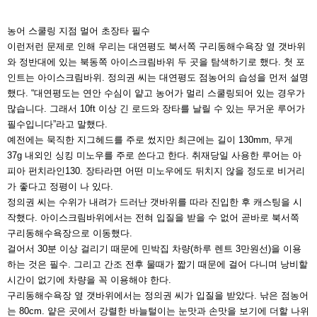
농어 스쿨링 지점 멀어 초장타 필수
이런저런 문제로 인해 우리는 대연평도 북서쪽 구리동해수
욕장 옆 갯바위
와 정반대에 있는 북동쪽 아이스크림바위 두
곳을 탐색하기로 했다. 첫 포
인트는 아이스크림바위. 정의
권 씨는 대연평도 점농어의 습성을 먼저 설명
했다. “대연평
도는 연안 수심이 얕고 농어가 멀리 스쿨링되어 있는 경우
가
많습니다. 그래서 10ft 이상 긴 로드와 장타를 날릴 수 있
는 무거운 루어가
필수입니다”라고 말했다.
예전에는 묵직한 지그헤드를 주로 썼지만 최근에는 길이
130mm, 무게
37g 내외인 싱킹 미노우를 주로 쓴다고 한
다. 취재당일 사용한 루어는 아
피아 펀치라인130. 장타라면
어떤 미노우에도 뒤치지 않을 정도로 비거리
가 좋다고 정평
이 나 있다.
정의권 씨는 수위가 내려가 드러난 갯바위를 따라 진입한
후 캐스팅을 시
작했다. 아이스크림바위에서는 전혀 입질을
받을 수 없어 곧바로 북서쪽
구리동해수욕장으로 이동했다.
걸어서 30분 이상 걸리기 때문에 민박집 차량(하루 렌트 3
만원선)을 이용
하는 것은 필수. 그리고 간조 전후 물때가 짧
기 때문에 걸어 다니며 낭비할
시간이 없기에 차량을 꼭 이
용해야 한다.
구리동해수욕장 옆 갯바위에서는 정의권 씨가 입질을 받았
다. 낚은 점농어
는 80cm. 얕은 곳에서 강렬한 바늘털이는
눈맛과 손맛을 보기에 더할 나위