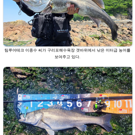
팀루어테크 이종수 씨가 구리포해수욕장 갯바위에서 낚은 미터급 농어를
보
여주고 있다.