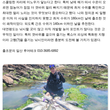
스
쿨링한 자리에 미노우가 닿는다고 한
다. 특히 낮에 해가 떠서 수온이 오
르
면 점농어가 점점 더 갯바위 멀리 빠
지기 때문에 최저 수위를 확인하고
최
대한 멀리 노리는 것이 무엇보다 중요
하다고 했다. 나와 정의권 씨 일행
은
미처 이 사실을 인지하지 못했고 최저
수위가 180cm인 날에 출조한 것
이 패
착이었다. 되도록 간조 수위가 140cm
이하인 날을 추천한다.
대연평도는 낚시할 곳이 많고 아직 개
발할 농어 포인트가 많다는 것은 고
무
적인 일이다. 특히 갯바위를 걸으며 즐
기는 록쇼어 피싱에 특화된 지형
이라
고행(?)을 즐기는 낚시인이라면 충분
히 도전해 볼 가치가 있겠다.
출조문의
일산 루어테크 010-3685-6892