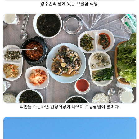
경주민박 옆에 있는 보물섬 식당.
백반을 주문하면 간장게장이 나오며 고동쌈밥이 별미다.