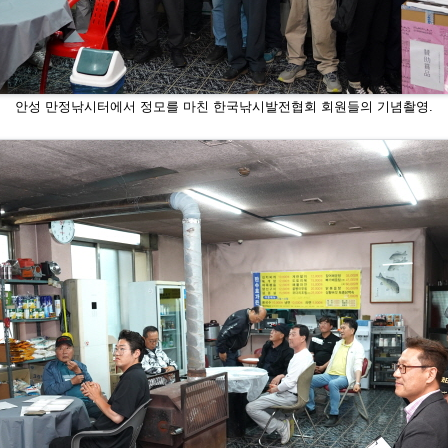
안성 만정낚시터에서 정모를 마친 한국낚시발전협회 회원들의 기념촬영.