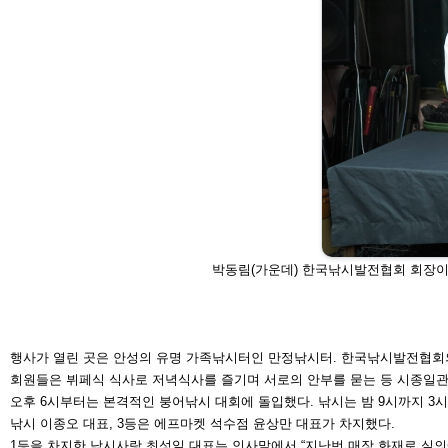
박동림(가운데) 한국낚시발전협회 회장이
행사가 열린 곳은 안성의 유명 가족낚시
터인 만정낚시터. 한국낚시발전협
회원들
은 뷔페식 식사로 저녁식사를 즐기며 서
로의 안부를 묻는 등 시종일
오후 6시부터는 본격적인 붕어낚시 대회에 돌입했다. 낚
시는 밤 9시까지 3
낚시 이종오 대표, 3등은 에프마켓 석수점 윤상
만 대표가 차지했다.
1등을 차지한 낚시사랑 최성일 대표는 인사말에서 “지난
번 매장 화재로 실