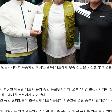
 민물
낚시대회 우승자인 최성일(왼쪽) 대표에게 우승
상금을 시상한 후 기념촬
회의
회장인 박동림 대표가 운영 중인 유료낚
시터다. 오후 4시경 만정낚시터에 
관 화기애애
한 분위기가 이어졌다.
시간 동안 진행했으며 조구업계 대표
자들답게 시종일관 열띤 승부가 펼쳐졌다. 
의에 빠져있을 때 회원들의 정성어린
모금과 관심 덕에 큰 용기를 얻을 수 있었다