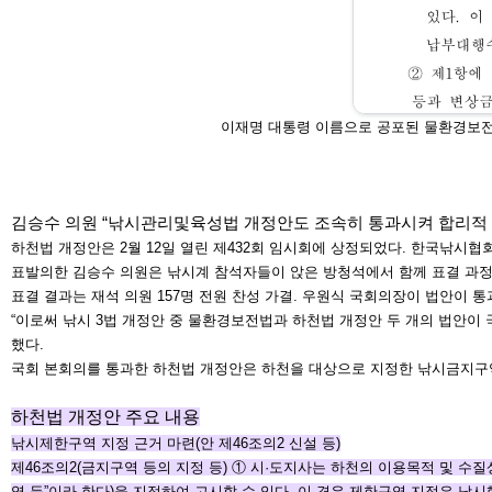
이재명 대통령 이름
으로 공포된 물환경보
김승수 의원 “낚시관리및육성법 개정안도 조속히 통
과시켜 합리적 
하천법 개정안은 2월 12일 열린 제432회 임시회에 상정되
었다. 한국낚시협
표발
의한 김승수 의원은 낚시계 참석자들이 앉은 방청석에서 함
께 표결 과
표결 결과는 재석 의원 157명 전원 찬성 가결. 우원식 국회
의장이 법안이 통
“이로써 낚시 3법 개정안 중 물환경보전법과
하천법 개정안 두 개의 법안이 
했다.
국회 본회의를 통과한 하천법 개정안은 하천을 대상으로 지
정한 낚시금지구
하천법 개정안 주요 내용
낚시제한구역 지정 근거 마련(안 제46조의2 신설 등)
제46조의2(금지구역 등의 지정 등) ① 시·도지사는 하천의
이용목적 및 수질
역
등”이라 한다)을 지정하여 고시할 수 있다. 이 경우 제한구
역 지정은 낚시