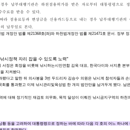
전법 개정안 법률 제
21368호(좌)와 하천법
개정안 법률 제21471
호 문서. 정부 
낚시정책 자리 잡을 수 있도록 노력”
회 서정은 회장을 비롯해 낚시하는시민연
합 김욱 대표, 한국다이와 서지훈 본부
정을 지켜봤다.
과됐다고 말한 뒤 의사봉을 3번 두드리자
김승수 의원은 낚시계 참석자들과 손
국회를 통과했고 이제 낚시
관리및육성법 한 개의 법안만을 남겨두게 됐다. 남은
역에 대해 정기적인 재검토 의무화, 목적
달성이 이뤄진 낚시금지구역의 하천의 
상황 등을 고려하여 대통령령으로 정하는
바에 따라 다음 각 호의 어느 하나에
행위로 한정한다.