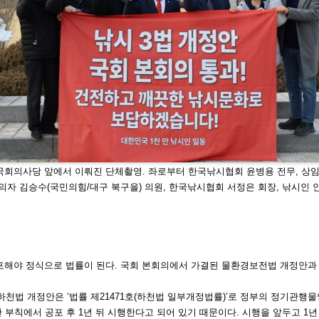
 국회의사당 앞
에서 이뤄진 단체촬영. 좌로부터 한국낚시협회 윤병용 전무, 상
의자 김승수(국민의힘/대
구 북구을) 의원, 한국낚시협회 서정은 회장, 낚시인 안
포해야 정식으로 법률이 된다. 국회 본회
의에서 가결된 물환경보전법 개정안과
하천법 개정안은 ‘법률 제21471호(하천
법 일부개정법률)’로 정부의 정기관행물
 부칙에서 공포 후 1년 뒤 시행한다고 되
어 있기 때문이다. 시행을 앞두고 1년