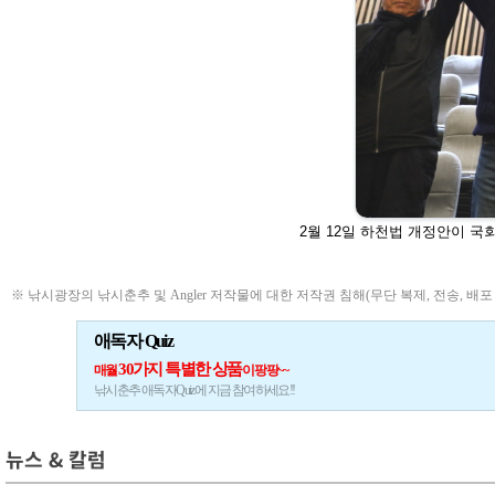
2월 12일 하천법 개정안이 국
※ 낚시광장의 낚시춘추 및 Angler 저작물에 대한 저작권 침해(무단 복제, 전송, 배포
애독자 Quiz
30가지 특별한 상품
매월
이 팡팡~~
낚시춘추 애독자Quiz에 지금 참여하세요!!
뉴스 & 칼럼