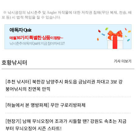
※ 낚시광장의 낚시춘추 및 Angler 저작물에 대한 저작권 침해(무단 복제, 전송, 배
포 등) 시 법적 책임을 질 수 있습니다.
애독자 Quiz
30가지 특별한 상품
매월
이 팡팡~~
낚시춘추 애독자Quiz에 지금 참여하세요!!
호황낚시터
기사 더보기
[추천 낚시터] 북한강 남양주시 화도읍 금남리권 차대고 3보 강
붕어낚시의 진면목 만끽
[하늘에서 본 명방파제] 무안 구로리방파제
[현장기] 남해 무늬오징어 조과가 시들할 땐? 강원도 속초는 지금
부터 무늬오징어 시즌 스타트!