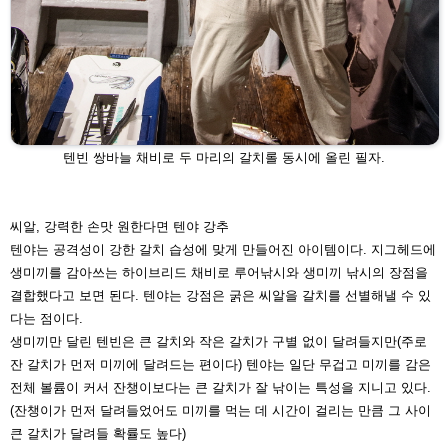
텐빈 쌍바늘 채비로 두 마리의 갈치롤 동시에 올린 필자.
씨알, 강력한 손맛 원한다면 텐야 강추
텐야는 공격성이 강한 갈치 습성에 맞게 만들어진 아이템이
다. 지그헤드에
생미끼를 감아쓰는 하이브리드 채비로 루어
낚시와 생미끼 낚시의 장점을
결합했다고 보면 된다. 텐야
는 강점은 굵은 씨알을 갈치를 선별해낼 수 있
다는 점이다.
생미끼만 달린 텐빈은 큰 갈치와 작은 갈치가 구별 없이 달
려들지만(주로
잔 갈치가 먼저 미끼에 달려드는 편이다) 텐
야는 일단 무겁고 미끼를 감은
전체 볼륨이 커서 잔챙이보
다는 큰 갈치가 잘 낚이는 특성을 지니고 있다.
(잔챙이가 먼
저 달려들었어도 미끼를 먹는 데 시간이 걸리는 만큼 그 사
이
큰 갈치가 달려들 확률도 높다)