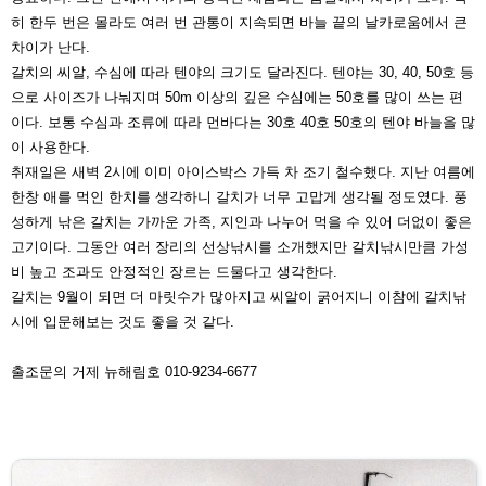
히 한두 번은
몰라도 여러 번 관통이 지속되면 바늘 끝의 날카로움에서
큰
차이가 난다.
갈치의 씨알, 수심에 따라 텐야의 크기도 달라진다. 텐야는 30, 40, 50호 등
으로 사이즈가 나눠지며 50m 이상의 깊은
수심에는 50호를 많이 쓰는 편
이다. 보통 수심과 조류에 따
라 먼바다는 30호 40호 50호의 텐야 바늘을 많
이 사용한
다.
취재일은 새벽 2시에 이미 아이스박스 가득 차 조기 철수했
다. 지난 여름에
한창 애를 먹인 한치를 생각하니 갈치가 너
무 고맙게 생각될 정도였다. 풍
성하게 낚은 갈치는 가까운
가족, 지인과 나누어 먹을 수 있어 더없이 좋은
고기이다. 그
동안 여러 장리의 선상낚시를 소개했지만 갈치낚시만큼 가
성
비 높고 조과도 안정적인 장르는 드물다고 생각한다.
갈치는 9월이 되면 더 마릿수가 많아지고 씨알이 굵어지니
이참에 갈치낚
시에 입문해보는 것도 좋을 것 같다.
출조문의 거제 뉴해림호 010-9234-6677