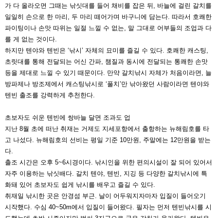
가 다 올라오면 그때는 낚싯
대를 들어 채비를 잡은 뒤, 바늘에 걸린 갈치를
일일히 손으
로 한 마리, 두 마리 떼어가며 바구니에 담는다. 따라서 호
쾌한
파이팅이나 손맛 따위는 일절 느낄 수 없는, 말 그대로
어부들의 조업과 다
를 게 없는 것이다.
하지만 텐야와 텐빈은 ‘낚시’ 자체의 묘미를 즐길 수 있다.
호쾌한 캐스팅,
초릿대를 통해 전달되는 어신 간파, 챔질과
동시에 전달되는 통쾌한 손맛
등을 제대로 느낄 수 있기 때
문이다. 만약 갈치낚시 자체가 처음이라면, 늘
방파제나 방
조제에서 캐스팅낚시로 ‘풀치’만 낚아왔던 사람이라면 텐야
와
텐빈 출조를 강력하게 추천한다.
초보자도 쉬운 텐빈에 쌍바늘 달면 조과도 업
지난 8월 초에 떠난 취재는 거제도 지세포항에서 출항하는
뉴해림호를 타
고 나섰다. 뉴해림호의 선비는 평일 기준 10
만원, 주말에는 12만원을 받는
다.
출조 시간은 오후 5~6시경이다. 낚시인을 위한 편의시설
이 잘 되어 있어서
자주 이용하는 낚싯배다. 갈치 텐야, 텐
빈, 지깅 등 다양한 갈치낚시에 특
화돼 있어 초보자도 쉽게
낚시를 배우고 즐길 수 있다.
취재일 낚시한 곳은 안경섬 부근. 날이 어두워지자마자 입
질이 들어오기
시작했다. 수심 40~50m에서 입질이 들어
왔다. 필자는 먼저 텐빈낚시를 시