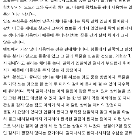
도했는데 초반 시즌이지만
벌써 3지급으로 굵은 갈치가 올라왔다. 텐빈은
한치낚시의
오모리그와 유사한 채비로, 바늘에 꽁치포를 꿰어 사용하는
일
종의 ‘미끼 낚시’다.
입질 수심층을 정확히 맞추자 채비를 내리는 족족 갈치 입
질이 들어왔다.
갈치 어군을 제대로 찾으니 고수와 초보를
가리지 않았는데 특히 텐빈낚시
는 생미끼를 사용하기 때문에 루어낚시처럼 꾼들 간의 실력 차이가 크지
않은 편이다.
텐빈에서 가장 많이 사용하는 것은 편대채비이다. 봉돌에서
길쭉하고 탄성
좋은 철사가 옆으로 돌출돼 있고 그 끝에 목
줄을 연결한 것으로, 외형상 ‘L
자 편대’라고 불리는 채비를
쓴다. 갈치가 입질하면 철사가 부드럽게 휘어
지기 때문에
이물감을 주지 않는 게 장점이다.
갈치 활성도가 좋다면 쌍바늘 채비를 써보는 것도 좋은 방
법이다. 목줄을
두 가닥 쓰는 것으로 한 번에 두 마리의 갈
치에 동시에 걸 수 있어 다수확
에 유리하다. 특히 갈치낚시
는 미끼 털림이 잦은 특성이 있어 쌍바늘을 쓰
면 그런 위험
도 예방할 수 있다. 갈치는 한 번 잘라 먹은 미끼에는 또 다
시
관심을 갖지 않는 점도 미끼가 하나 더 달린 쌍바늘 채비의 장점이다.
챔질 시 요령이 있다면 입질이 왔다고 무작정 챔질하지 말
고 바늘을 확실
히 물고 내려갈 때까지 기다려야 완벽한 걸
림이 된다는 점이다. 이런 방식
으로 낚시한 결과 열 번에 세
번 정도는 쌍걸이가 나왔다. 쌍걸이 3할 정도
면 갈치가 굉
장히 많다는 증거이다. 갈치낚시도 한치낚시처럼 수심층 공
유