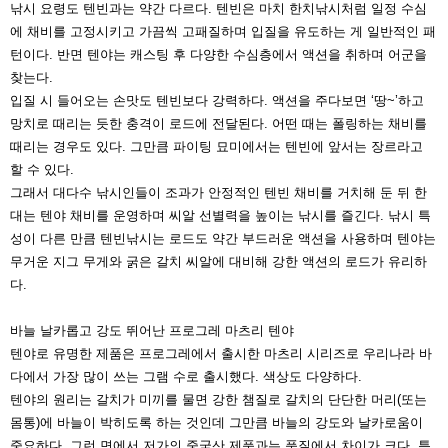
낚시 요령도 텐빈과는 약간 다르다. 텐빈은 마치 한치낚시
처럼 일정 수심
에 채비를 고정시키고 가끔씩 고패질하며 입
질을 유도하는 게 일반적인 패
턴이다. 반면 텐야는 캐스팅
후 다양한 수심층에서 액션을 취하며 어군을
찾는다.
입질 시 들어오는 손맛도 텐빈보다 강력하다. 액션을 주다
보면 ‘땅~’하고
망치로 때리는 듯한 충격이 로드에 전달된
다. 어떤 때는 폴링하는 채비를
때리는 경우도 있다. 그만큼
파이팅 묘미에서는 텐빈에 앞서는 장르라고
할 수 있다.
그래서 대다수 낚시인들이 조과가 안정적인 텐빈 채비를 거
치해 둔 뒤 한
대는 텐야 채비를 운영하며 씨알 선별력을 높
이는 낚시를 즐긴다. 낚시 특
성이 다른 만큼 텐빈낚시는 로
드도 약간 부드러운 액션을 사용하며 텐야는
무거운 지그
무게와 굵은 갈치 씨알에 대비해 강한 액션의 로드가 유리
하
다.
바늘 날카롭고 강도 뛰어난 프로그레 마츠리 텐야
텐야로 유명한 제품은 프로그레에서 출시한 마츠리 시리즈
로 우리나라 바
다에서 가장 많이 쓰는 그램 수로 출시했다.
색상도 다양하다.
텐야의 원리는 갈치가 미끼를 물면 강한 챔질로 갈치의 단
단한 머리(또는
몸통)에 바늘이 박히도록 하는 것인데 그만
큼 바늘의 강도와 날카로움이
중요하다. 그런 면에서 저가
의 중국산 제품과는 품질에서 차이가 크다. 특