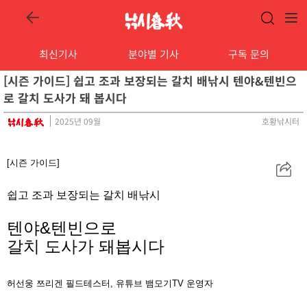
최신기사
분야별 기사
구독 문의
[시즌 가이드] 쉽고 조과 보장되는 갈치 배낚시 텐야&텐빈으
로 갈치 도사가 돼 봅시다
2025년 09월
호황낚시터
[시즌 가이드]
공
유
쉽고 조과 보장되는 갈치 배
낚시
텐야&텐빈으로
갈치 도사가 돼봅시다
허선웅
쯔리겐 필드테스터, 유튜브 뱀모기TV 운영자