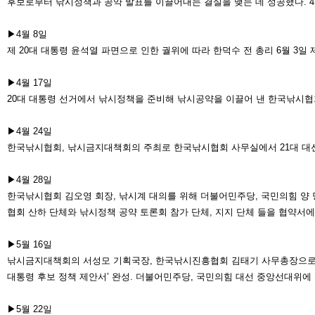
후보로부터
낚시정책과 공약 발표를 이끌어내는 결실을 맺는 데 성공했다. 4월
▶4월 8일
제 20대 대통령 윤석열 파면으로 인한 궐위에 따라 한덕수 전 총리 6월 3일 
▶4월 17일
20대 대통령 선거에서 낚시정책을 준비해 낚시공약을 이끌어 낸 한국낚시협
▶4월 24일
한국낚시협회, 낚시금지대책회의 주최로 한국낚시협회 사무실에서 21대 대
▶4월 28일
한국낚시협회 김오영 회장, 낚시계 대의를 위해 더불어민주당, 국민의힘 양 
협회
산하 단체와 낚시정책 공약 토론회 참
가 단체, 지지 단체 들을 협약서에
▶5월 16일
낚시금지대책회의 서성모 기획국장,
한국낚시진흥협회 김태기 사무총장으
대통령 후보 정책 제안서’ 완
성. 더불어민주당, 국민의힘 대선 중앙
선대위에 
▶5월 22일