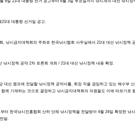
 8일 21대 대
통령 선거 공고부터 6월 3일 투표일까지 낚시계의 대선 낚시정
제
21대 대통령 선거일 공고.
회,
낚시금지대책회의 주최로 한국낚시협회 사무실에서 21대 대선 낚시정책 공
선 낚
시정책 공약 2차 토론회 개최 / 21대 대선 낚시정책 내용 확정.
당 대
선 캠프에 전달할 낚시정책 공약서를, 회장 직을 겸임하고 있는 해수부
 함
께 기재하는 것으로 결정하고 낚시금
지대책회의 의원들도 이에 따르기로
함
로부터 한국낚시진흥협회 산하 단체
낚시정책을 전달받아 4월 24일 확정
한 낚시
전달.