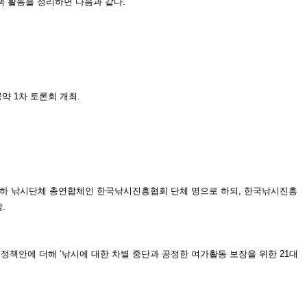
책 활동을 정리하
면 다음과 같다.
약 1
차 토론회 개최.
 산하 낚시단체 총연합체인 한국낚시진흥협회
단체 명으로 하되, 한국낚시진흥
.
정책안에 더해 ‘낚시에 대한 차
별 중단과 공정한 여가활동 보장을 위
한 21대