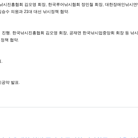
낚시진흥협회 김오영 회장, 한국루
어낚시협회 정민철 회장, 대한장애인
낚시연
김승수 의원과 21대 대선 낚시정책
협약.
 진행. 한국낚시진흥협회 김오영
회장, 공재면 한국낚시업중앙회 회장
등 낚
정책 협약.
.
시공
약 발표.