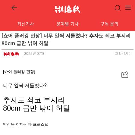
최신기사
분야별 기사
구독 문의
[쇼어 플러깅 현장] 너무 일찍 서둘렀나? 추자도 쇠코 부시리
80cm 급만 낚여 허탈
2025년 07월
호황낚시터
[쇼어 플러깅 현장
]
공
유
너무 일찍 서둘렀나?
추자도 쇠코 부시리
80cm 급만 낚여 허탈
박상욱
야마시타 프로스탭