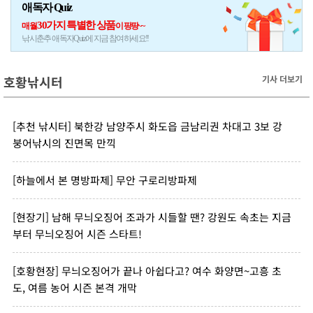
애독자 Quiz
30가지 특별한 상품
매월
이 팡팡~~
낚시춘추 애독자Quiz에 지금 참여하세요!!
호황낚시터
기사 더보기
[추천 낚시터] 북한강 남양주시 화도읍 금남리권 차대고 3보 강
붕어낚시의 진면목 만끽
[하늘에서 본 명방파제] 무안 구로리방파제
[현장기] 남해 무늬오징어 조과가 시들할 땐? 강원도 속초는 지금
부터 무늬오징어 시즌 스타트!
[호황현장] 무늬오징어가 끝나 아쉽다고? 여수 화양면~고흥 초
도, 여름 농어 시즌 본격 개막