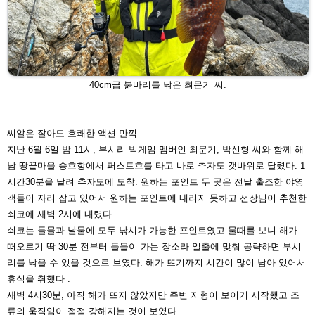
40cm급 붉바리를 낚은 최문기 씨.
씨알은 잘아도 호쾌한 액션 만끽
지난 6월 6일 밤 11시, 부시리 빅게임 멤버인 최문기, 박신
형 씨와 함께 해
남 땅끝마을 송호항에서 퍼스트호를 타고
바로 추자도 갯바위로 달렸다. 1
시간30분을 달려 추자도에
도착. 원하는 포인트 두 곳은 전날 출조한 야영
객들이 자리
잡고 있어서 원하는 포인트에 내리지 못하고 선장님이 추천
한
쇠코에 새벽 2시에 내렸다.
쇠코는 들물과 날물에 모두 낚시가 가능한 포인트였고 물때
를 보니 해가
떠오르기 딱 30분 전부터 들물이 가는 장소라
일출에 맞춰 공략하면 부시
리를 낚을 수 있을 것으로 보였
다. 해가 뜨기까지 시간이 많이 남아 있어서
휴식을 취했다 .
새벽 4시30분, 아직 해가 뜨지 않았지만 주변 지형이 보이
기 시작했고 조
류의 움직임이 점점 강해지는 것이 보였다.