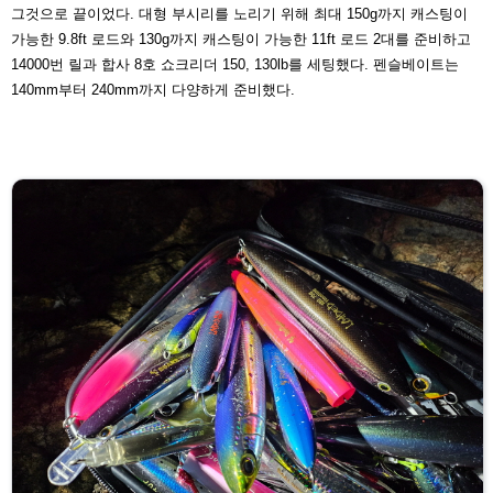
그것으로 끝이었다. 대형 부
시리를 노리기 위해 최대 150g까지 캐스팅이
가능한 9.8ft
로드와 130g까지 캐스팅이 가능한 11ft 로드 2대를 준비하
고
14000번 릴과 합사 8호 쇼크리더 150, 130lb를 세팅했
다. 펜슬베이트는
140mm부터 240mm까지 다양하게 준비
했다.