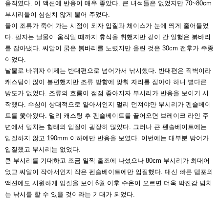
움직였
다. 이 액션에 반응이 매우 좋았다. 큰 녀석들은 없었지만
70~80cm
부시리들이 심심치 않게 물어 주었다.
물이 조류가 죽어 가는 시점이 되자 입질과 체이스가 눈에
띄게 줄어들었
다. 필자는 날물이 움직일 때까지 휴식을 취
했지만 같이 간 일행은 붉바리
를 잡아냈다. 씨알이 굵은 붉
바리를 노렸지만 올린 것은 30cm 전후가 주종
이었다.
날물로 바뀌자 이제는 반대편으로 넘어가서 낚시했다. 반대
편은 직벽이라
캐스팅이 많이 불편했지만 조류 방향에 맞
춰 자리를 잡아야 하니 별다른
방도가 없었다. 조류의 흐름
이 점점 좋아지자 부시리가 반응을 보이기 시
작했다. 수심
이 상대적으로 얕아서인지 멀리 던져야만 부시리가 펜슬베
이
트를 쫓아왔다. 멀리 캐스팅 후 펜슬베이트를 끌어오면
브레이크 라인 주
변에서 덮치는 형태의 입질이 굉장히 많았
다. 그러나 큰 펜슬베이트에는
입질하지 않고 190mm 이하
에만 반응을 보였다. 이번에는 대부분 방어가
입질했고 부
시리는 없었다.
큰 부시리를 기대하고 조금 일찍 출조에 나섰으나 80cm 부
시리가 최대어
였고 씨알이 작아서인지 작은 펜슬베이트에
만 입질했다. 대신 빠른 템포의
액션에도 시원하게 입질을
보여 6월 이후 수온이 오르면 더욱 박진감 넘치
는 낚시를
할 수 있을 것이라는 기대가 되었다.