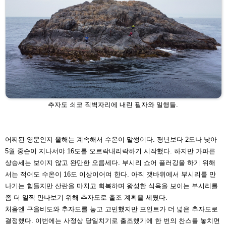
추자도 쇠코 직벽자리에 내린 필자와 일행들.
어찌된 영문인지 올해는 계속해서 수온이 말썽이다. 평년보
다 2도나 낮아
5월 중순이 지나서야 16도를 오르락내리락
하기 시작했다. 하지만 가파른
상승세는 보이지 않고 완만
한 오름세다. 부시리 쇼어 플러깅을 하기 위해
서는 적어도
수온이 16도 이상이어여 한다. 아직 갯바위에서 부시리를 만
나기는 힘들지만 산란을 마치고 회복하며 왕성한 식욕을
보이는 부시리를
좀 더 일찍 만나보기 위해 추자도로 출조
계획을 세웠다.
처음엔 구을비도와 추자도를 놓고 고민했지만 포인트가 더
넓은 추자도로
결정했다. 이번에는 사정상 당일치기로 출조
했기에 한 번의 찬스를 놓치면