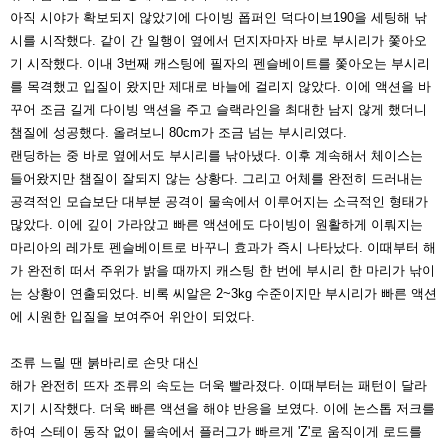
아직 시야가 확보되지 않았기에 다이빙 폽퍼인 덕다이브
190을 세팅해 낚
시를 시작했다. 같이 간 일행이 옆에서 던
지자마자 바로 부시리가 쫓아오
기 시작했다. 이내 3번째 캐
스팅에 필자의 펜슬베이트를 쫓아오는 부시리
를 목격했고
입질이 왔지만 제대로 바늘에 걸리지 않았다. 이에 액션을
바
꾸어 조금 길게 다이빙 액션을 주고 슬랙라인을 최대한
남지 않게 했더니
챔질에 성공했다. 올려보니 80cm가 조금
넘는 부시리였다.
랜딩하는 중 바로 옆에서도 부시리를 낚아냈다. 이후 계속
해서 체이스는
들어왔지만 챔질이 잘되지 않는 상황다. 그
리고 어체를 완전히 드러내는
공격적인 모습보단 대부분 공
격이 물속에서 이루어지는 소극적인 형태가
많았다. 이에
깊이 가라앉고 빠른 액션에도 다이빙이 원활하게 이뤄지는
마리아의 레가토 펜슬베이트로 바꾸니 효과가 즉시 나타났
다. 이때부터 해
가 완전히 떠서 주위가 밝을 때까지 캐스팅
한 번에 부시리 한 마리가 낚이
는 상황이 연출되었다. 비록
씨알은 2~3kg 수준이지만 부시리가 빠른 액션
에 시원한
입질을 보여주어 위안이 되었다.
조류 느릴 땐 붉바리로 손맛 대신
해가 완전히 뜨자 조류의 속도는 더욱 빨라졌다. 이때부터는 패턴이 달라
지기 시작했다. 더욱 빠른 액션을 해야 반
응을 보였다. 이에 논스톱 저크를
하여 스테이 동작 없이
물속에서 플러그가 빠르게 'Z'로 움직이게 로드를