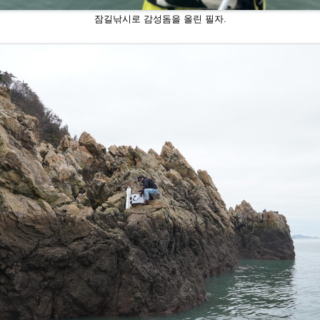
잠길낚시로 감성돔을 올린 필자.