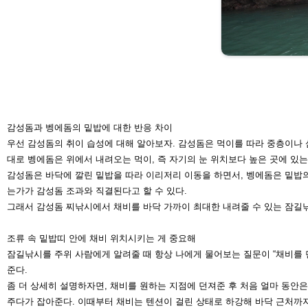
감성돔과 벵에돔의 밑밥에 대한 반응 차이
우선 감성돔의 취이 습성에 대해 알아보자. 감성돔은 먹이를 따라 중층이나
대로 벵에
돔은 위에서 내려오는 먹이, 즉 자기의 눈 위치보다 높은 곳에 있는
감성돔은 바닥에 깔린 밑밥을 따라 이리저리 이동을 하면서, 벵에돔은 밑밥
는가가 감성돔 조과와 직결된다고
할 수 있다.
그래서 감성돔 찌낚시에서 채비를 바
닥 가까이 최대한 내려줄 수 있는 잠
길
조류 속 밑밥띠 안에 채비 위치시
키는 게 중요해
잠길낚시를 주위 사람에게 알려줄 때
항상 나에게 물어보는 질문이 “채비를
준다.
좀 더 상세히 설명하자면, 채비를 원하
는 지점에 던져준 후 처음 얼마 동안
은
주다가 잡아준다. 이때부터
채비는 텐션이 걸린 상태로 하강해 바
닥 근처까