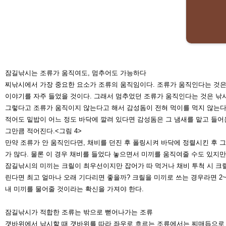
잠길낚시는 조류가 움직여도, 멈
추어도 가능하다
찌낚시에서 가장 중요한 요소가 조류
의 움직임이다. 조류가 움직인다는 것
은
이
야기를 자주 들었을 것이다. 그래서 멈추었던 조류가 움직인다는 것은 낚
그렇다고 조류가 움직이지 않는다고 해서 감성돔이 전혀 먹이를 먹지 않는
적어도 밑밥이 어느 정도 바닥에 깔려 있다면 감성돔은 그 냄새를 맡고 들어
그만큼
적어진다.<그림 4>
만약 조류가 안 움직인다면, 채비를 던
진 후 폴링시켜 바닥에 정렬시킨 후
그
가 많다. 물론 이 경우 채비를 들
었다 놓으면서 미끼를 움직여줄 수도
있지만
잠길낚시의 미끼는 크릴이 최우선이
지만 잡어가 따 먹거나 채비 투척 시
크
린
다면 최고 얼마나 오래 기다리면 좋
을까? 크릴을 미끼로 쓰는 경우라면
2
내 미끼를 물어줄 것이라는 확
신을 가져야 한다.
잠길낚시가 적합한 조류는 밖으
로 뻗어나가는 조류
갯바위에서 낚시할 때 갯바위를 따라
좌우로 흐르는 조류에서는 찌매듭으
로