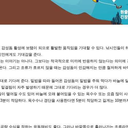
 감성돔 활성에 보탬이 되므로 활발한 움직임을 기대할 수 있다. 낚시인들이 
시인에
게도 기대감을 준다.
다는
이야기는 아니다. 그보다는 적극적으로 미끼에 반응하지 않는다는 의미에 
온다.
그리고 조류가 흐르지 않을 때는 감성돔이 민감해지는 만큼 철저하게 바
대로 기다려 준다. 밑밥을 따라 들어
온 감성돔이 밑밥을 주워 먹다가 바늘
에 
 밑걸림이 자주 발생하기 때문
에 그대로 기다리는 경우가 더 많다.
릴이 떨어질 수도 있어 바늘에 오래
붙어있을 수 있는 옥수수 또는 요즘
많이 사
~3분이 적당하다. 옥수수나 경단을
사용한다면 5분이 적당하고 길게는
10분까
 공략 수심을 정하는 유동채비도 좋
다. 그러나 바깥쪽으로 흘러나가는 조
류라면