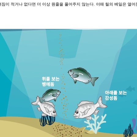
겨짐이 적거나 없다면 더 이상 원줄을
풀어주지 않는다. 이때 릴의 베일은 열
어