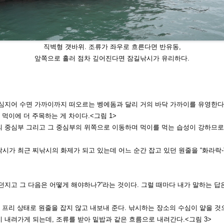
직벽형 갯바위. 조류가 좌우로 흐른다면 반유동,
앞쪽으로
흘러 점차 깊어진다면 잠길낚시가 유리하다.
 심지
어 수면 가까이까지 떠오르는 벵에돔과 달리 거의 바닥 가까이를 유영한다
 먹이에 더 주
목하는 게 차이다.<그림 1>
의 중심부 그리고 그 중심부의 위쪽으로 이
동하며 먹이를 먹는 습성이 강하므
낚시가 최근 찌낚시의 화제가 되고
있는데 어느 순간 잡고 있던 원줄을
“화라락
던지고 그 다음은 어떻게 해야하나?”
라는 것이다. 그럴 때마다 내가 말하는
답
 프리 상태로 원줄을 잡지 않고 내
보내 준다. 낚시하는 장소의 수심이 얕
을 것
지 내려가게 되는데, 조류를
받아 밑밥과 같은 흐름으로 내려간다.
<그림 3>