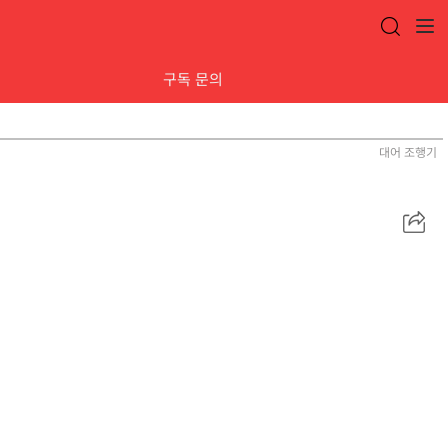
구독 문의
대어 조행기
공
유