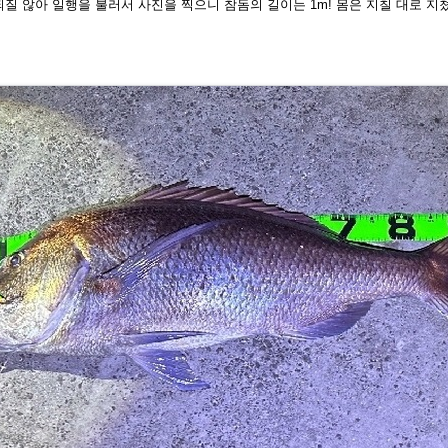
되질 않아 일행을 불러서 사진
을 찍으니 참돔의 길이는 1m! 몸은 지칠 대로 