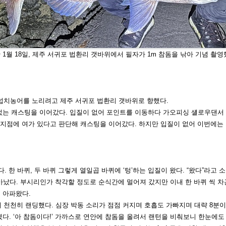
 1월 18일, 제주 서귀포 법환리 갯바위
에서 필자가 1m 참돔을 낚아 기념 촬영
넙치농어를 노리려고 제주 서귀포
법환리 갯바위로 향했다.
없는 캐스팅을 이어갔다. 입질이 없어
포인트를 이동하다 가오피싱 섈로우댄
서
 지
점에 여가 있다고 판단해 캐스팅을
이어갔다. 하지만 입질이 없어 이번에
는
 한 바퀴, 두 바퀴 그렇게 열일곱 바퀴
에 ‘텅’하는 입질이 왔다. “왔다”라고
아났
다. 부시리인가 착각할 정도로 순식간에 멀어져 갔지만 이내 한 바퀴 씩 
 아파왔다.
 천
천히 랜딩했다. 심장 박동 소리가 점점 커지며 호흡도 가빠지며 대략 8분이
. ‘아 참돔
이다!’
가까스로 연안에 참돔을 올려서 랜턴을 비춰보니 한눈에도 