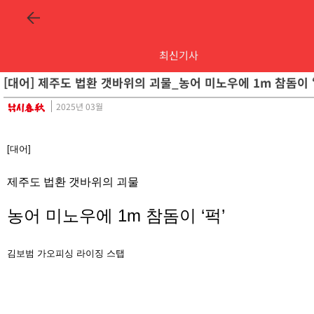
최신기사
[대어] 제주도 법환 갯바위의 괴물_농어 미노우에 1m 참돔이 
2025년 03월
[대어]
제주도 법환 갯바위의 괴물
농어 미노우에 1m 참돔이 ‘퍽’
김보범
가오피싱 라이징 스탭