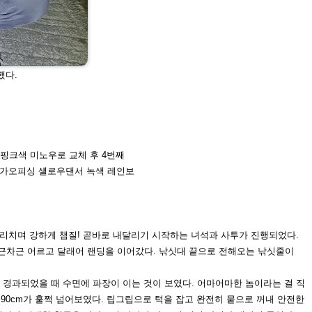
했다.
 핑크색 미노우로 교체 후 4번째
 가오피싱 섈로우댄서 녹색 레인보
 소리치며 강하게 챔질! 곧바로 내달리기 시
작하는 녀석과 사투가 진행되었다.
차근차근
어르고 달래어 랜딩을 이어갔다. 낚싯대 끝으로 전해오는 낚싯줄이
 경과
되었을 때 수면에 파장이 이는 것이 보였다. 어마어마한 놈이라는 걸 직
90cm가 훌쩍 넘어보
였다. 립그립으로 턱을 잡고 완전히 뭍으로 꺼내 안전한