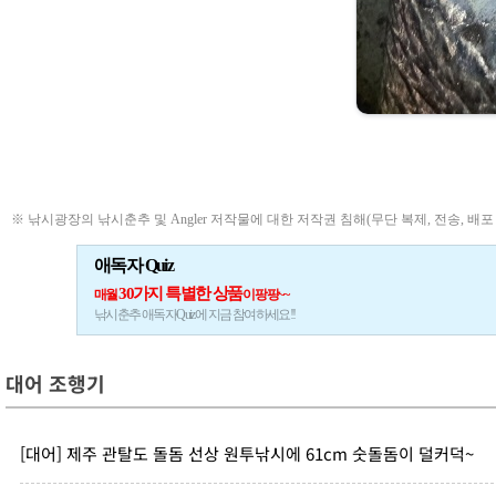
※ 낚시광장의 낚시춘추 및 Angler 저작물에 대한 저작권 침해(무단 복제, 전송, 배포
애독자 Quiz
30가지 특별한 상품
매월
이 팡팡~~
낚시춘추 애독자Quiz에 지금 참여하세요!!
대어 조행기
[대어] 제주 관탈도 돌돔 선상 원투낚시에 61cm 숫돌돔이 덜커덕~