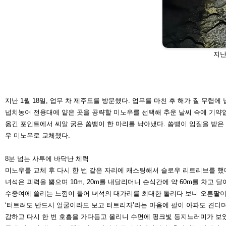
지난
지난 1월 18일, 업무 차 제주도를 방
문했다. 업무를 마친 후 해가 질 무렵
에 
넙치농어 전용대에 얕은 곳을 공략할
미노우를 선택해 추운 날씨 속에 기약
옮긴 포인트에서 씨알 굵은 쏨뱅이 한
마리를 낚아냈다. 쏨뱅이 입질을 받은
우 미노우로 교체했다.
8분 넘는 사투에 바닥난 체력
미노우를 교체 후 다시 한 번 같은 자
리에 캐스팅해서 슬로우 리트리브를 했다.
녀석은 괴력을 뿜으며 10m, 20m를 내달리더니 순식간에 약 60m를 차고 달
수중여에 쓸
리는 느낌이 들어 녀석의 대가리를 최대한 돌리다 보니 오른팔이
‘터트려도 반드시 얼굴이라도 보고 터트리자’라는 마음에 팔이 아파도 견디며
감하고 다
시 한 번 호흡을 가다듬고 올리니 수면에 핑크빛 등지느러미가 보였다