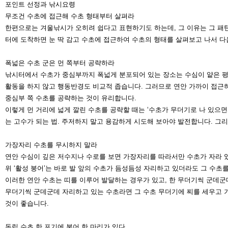
포인트 선정과 낚시요령
무조건 수초에 접근해 수초 형태부터 살펴라
한편으로는 겨울낚시가 오히려 쉽다고 표현하기도 하는데, 그 이유는 그 
터에 도착하면 눈 딱 감고 수초에 접근하
여 수초의 형태를 살펴보고 나서 다
폭넓은 수초 군은 먼 쪽부터 공략하라
낚시터에서 수초가 중심부까지 폭넓게 분포되어 있는 장소는 수심이 얕은 
활동을 하지 않고 행동반경도 비교적
좁습니다. 그러므로 연안 가까이 접근
중심부 쪽 수초를 공략하는 것이 유리합니다.
이렇게 먼 거리에 넓게 깔린 수초를 공략할 때는 ‘수초가 무더기로 나 있으면
는 고수가 되는 법. 주저하지 말고 용
감하게 시도해 보아야 발전합니다. 그
가장자리 수초를 무시하지 말라
연안 수심이 깊은 저수지나 수로를 보면 가장자리를 따라서만 수초가 자라 
위 ‘활성 붕어’는 바로 발 앞의 수초가 듬
성듬성 자리하고 있더라도 그 수초를
이러한 연안 수초는 띠를 이루어 발달하는 경우가 있고, 한 무더기씩 군데
무더기씩 군데군데 자리하고 있는 수초라
면 그 수초 무더기에 찌를 세우고
것이 좋습니다.
독립 수초 한 포기에 붕어 한 마리가 있다