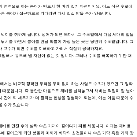
신의 영역으로 하는 붕어가
반드시 한 마리 있기 마련이지요. 어느 작은 수로에
다른 붕어가 접근하므로 기다리면 다시 입질 받을 수가 있습니다.
 먹이를 취하게 됩니다. 성
어가 되면 또다시 그 수초밭에서 다음 세대의 알을
 낚시를 하면서 붕어를 만날 확률이 가장 높은 곳은 당연히 수초
밭입니다.
그
나 고수가 되면 수초를 이
해하고 가려서 적절히 공략하지요.
제압해서 유도해 낼 자신
이 없는 것 입니다. 그러나 수초를 극복하기 위한 채
트에서는 비교적 정확한 투
척을 무리 없이 하는 사람도 수초가 있으면 그 정확
 때문입니다. 즉 불안한 마음으로 채비를 날려놓고서 채비는 적
절히 잘 날아
 간에 찌 세
우기가 더 잘되는 현상을 경험하게 되는데, 이는 어둠 때문에 수
울 수가 있습니다.
 채비를 던진
후에 살짝 수초 가까이 끌어다가 찌를 세웁
니다. 이때는 채비를
후에 끌어오게 되면 봉돌과 미끼가 바
닥의 침전물이나 수초 가닥 혹은 기타 장