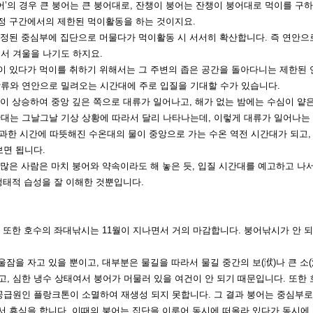
어’의 경우 큰
붕어는 큰 붕어대로, 잔챙이 붕어는 잔챙이 붕어대로 먹이를 구하
특정 구간에서의 제한된 먹이활동을 하는 것이지요.
 안정된 중심부에
집단으로 머물다가 먹이활동 시 서서히 확산합니다. 즉 연안으
서 겨울을 나기도 하지요.
이 있다가 먹이
를 취하기 위해서는 그 주변의 좁은 공간을 돌아다니는 제한된 
상류와 연안으로 밀려오는 시간대에 주로 입질을 기대할
수가 있습니다.
온이 상승하여
중앙 깊은 쪽으로 대류가 일어나고, 해가 없는 밤에는 수심이 얕
간대는 그날그날 기상 상황에 따라서 달리 나타나는
데, 이렇게 대류가 일어나는
경과한 시간에
따뜻해진 수온대의 물이 중앙으로 가는 수온 역전 시간대가 되고,
보면 됩니다.
 많은 사람은
마치 붕어와 약속이라도 해 놓은 듯, 입질 시간대를 예고하고 나
 생태적 습성을 잘 이해한 것뿐입니다.
. 또한 호수의
좌대낚시는 11월이 지나면서 거의 마감합니다. 붕어낚시가 안 되
울잠을 자고 있
을 뿐이고, 대부분은 물길을 따라서 물길 중간의 보(洑)나 큰 소
, 심한 냉수 상태여서 붕어가 머물러 있을 여건이 안
되기 때문입니다.
또한 
공급원인 플랑크톤이 소
멸하여 재생성 되지 못합니다. 그 결과 붕어는 중심부로
 휴식을 합니다. 이때의 붕어는 집단을 이루어 동시에 떠올
라 있다가 동시에