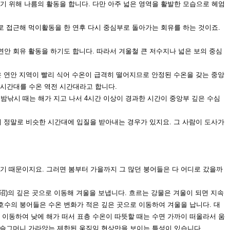
기 위해 나름의 활동을 합
니다. 다만 아주 넓은 영역을 활발한 모습으로 헤엄
로 접근해 먹이활동을 한 연
후 다시 중심부로 돌아가는 회유를 하는 것이죠.
연안 회유 활동을 하기도 합
니다. 따라서 겨울철 큰 저수지나 넓은 보의 중심
은 연안 지역이 빨리 식어
수온이 급격히 떨어지므로 안정된 수온을 갖는 중앙
 시간대를 수온 역전 시간대라고 합니다.
 밤낚시 때는 해가 지고
나서 4시간 이상이 경과한 시간이 중앙부 깊은 수심
서 정말로 비슷한 시간대에
입질을 받아내는 경우가 있지요. 그 사람이 도사가
기 때문이지요. 그러면 봄
부터 가을까지 그 많던 붕어들은 다 어디로 갔을까
(沼)의 깊은 곳으로 이동해
겨울을 보냅니다. 흐르는 강물은 겨울이 되면 지속
호수의 붕어들은 수온 변화가 적은 깊은 곳으로 이동하여 겨울을 납니다. 대
 이동하여 낮에 해가 떠서 표층 수
온이 따뜻할 때는 수면 가까이 떠올라서 움
 슬그머니 가라앉는 제한된 움직임 현상만을 보이는 특성이 있습니다.