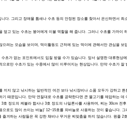
입니다. 그리고
장애물 틈새나 수초 등의 안정된 장소를 찾아서 은신하면서 최
을 덮고 있는
수초는 붕어에게 이불 역할을 해 줍니다. 그러니 수초를 가까이 
 않으려는 모습
을 보이며, 먹이활동도 근처에 있는 먹이에 관해서만 관심을 보
혀 수초가 없는
포인트에서도 입질 받을 수가 있습니다. 앞서 설명한 대류현상에
적으로만 수초가 있는 수중에서 많이 이루어지는 현상입니다. 만약 수초가 잘 
를 끼
지 않고 낚시하는 일반적인 여건 보다 낚시
장비나 소품 모두가 강하고 튼
하기 때문
입니다. 만약 연질대로 수초를 공략한다면
큰 물고기를 제압하는 데
 3
호 정도의 케블라 합사나 3호 정도의 나일
론사를 사용하며, 찌는 30cm 전
용으로도 많이 쓰이는
바늘)’ 12~15호를 외바늘로 사용하는 것
이 좋습니다. 그
를 즐겨하는 사람들
은 꼭 강한 채비나 무거운 찌맞춤을 하지 않습니다. 원줄 2