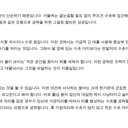
패턴이 단순하기
때문입니다. 겨울에는 곁눈질할 필요 없이 무조건 수초에 접근해
음과 같은 요령으로 공략을 하면 그걸로 절반은 성공입
니다.
평지형 저수지
나 수로 등입니다. 이런 곳에서는 가급적 긴 대를 사용해 중심부
하기를 꺼리는 것입니다. 그래서 발 앞에 있는 수초
더미보다는 먼발치의 수초더
서 물이 보이
는’ 작은 공간을 찾아서 찌를 세워야 합니다. 이런 공략은 조력
리고 대물낚시는 그것을 숙달하는 것이 지름길입니
다.
있는 것을 볼 수
있습니다. 이런 여건에 서식하는 붕어는 크게 한가운데 군집한
 파고든다고 봐야 합니다. 바로 활성 붕어 집단의 대담
한 먹이 사냥터이고 놀
군데 자리를 잡은
경우가 있는데 가장자리를 따라서 띠를 형성하는 수초를 공략할
 기다리는 요령으로 공략합니다. 혹 가장자리에 수초가 많
지 않고 작은 수초 더