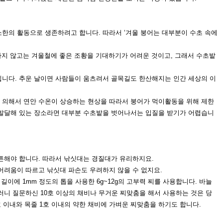
소한의 활동으로 생존하려
고 합니다. 따라서 ‘겨울 붕어는 대부분이 수초 속에
하지 않고는 겨울철에 좋은
조황을 기대하기가 어려운 것이고, 그래서 수초밭
입니다. 추운 날이면 사람들
이 움츠려서 골목길도 한산해지는 인간 세상의 이
 의해서 연안 수온이 상승
하는 현상을 따라서 붕어가 먹이활동을 위해 제한
발달해 있는 장소
라면 대부분 수초밭을 벗어나서는 입질을
받기가 어렵습니
튼해야 합니
다. 따라서 낚싯대는 경질대가 유리하지요.
 어려움이 따르고
낚싯대 파손도 우려하지 않을 수 없지요.
후 길이에
1mm 정도의 톱을 사용한 6g~12g의 고
부력 찌를 사용합니다. 바늘
러니 질문하신 10호 이상
의 채비나 무거운 찌맞춤을 해서 사용하는
것은 당
호 이내와 목줄 1호 이내의 약한
채비에 가벼운 찌맞춤을 하기도 합니다.