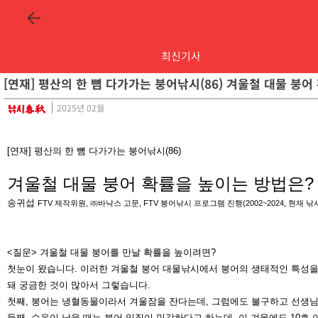
최신기사
[연재] 평산의 한 뼘 다가가는 붕어낚시(86) 겨울철 대물 붕
2025년 02월
[연재]
평산의 한 뼘 다가가는 붕어낚시(86)
겨울철 대물 붕어 확률을 높이는 방법은?
송귀섭
FTV 제작위원, ㈜바낙스 고문,
FTV 붕어낚시 프로그램 진행
(2002~2024, 현재 
<질문> 겨울철 대물 붕어를 만날 확률을 높이려면?
첫눈이 왔습니다. 이러한 겨울철 붕어 대물낚시에서 붕어의 생태적인 특성을
돼 궁금한 것이 많아서 그렇습니다.
첫째, 붕어는 냉혈동물이라서 겨울잠을 잔다는데, 그럼에도 불구하고 선생님
둘째, 수온이 낮을 때는 붕어 입질이 민감하다고 하는데, 이 겨울에도 10호 