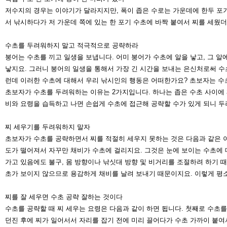
저수지의 경우는 이야기가 달라지지만, 폭이 좁은 수로는 가운데에 한두 포
서 낚시하다가 저 가운데 쪽에 있는 한
포기 수초에 바짝 붙여서 찌를 세웠더
수초를 두려워하지 말고 적극적으로 공략하라
붕어는 수초를 끼고 일생을 보냅니다. 어미 붕어가 수초에 알을 낳고, 그 
낳지요. 그러니 붕어의 일생을 통해서
가장 긴 시간을 보내는 은신처로써 수
런데 이러한 수초에 대해서 우리 낚시인의 행동은 어떠한가요? 초보자는 
초보자가 수초를 두려워하는 이유는 2가지입니다. 하나는 좁은 수초 사이에 
비와 요령을 습득하고 나면 손쉽게 수초
에 접근해 공략할 수가 있게 되니 
찌 세우기를 두려워하지 말자
초보자가 수초를 공략하면서 찌를 적절히 세우지 못하는 것은 다음과 같은 
도가 떨어져서 자꾸만 채비가 수초에
걸리지요. 그것은 눈에 보이는 수초에 
가고 있음에도 불구, 몸 방향이나 낚싯대 방향 및 비거리를 조절하려 하기 때
초가 보이지 않으므로 용감
하게 채비를 날려 보내기 때문이지요. 이렇게 평
찌를 잘 세우면 수초 공략 잘하는 것
이다
수초를 공략할 때 찌 세우는 요령은 다음
과 같이 하면 됩니다. 첫째로 수초를
던진 후에 찌가 일어
서서 자리를 잡기 전에 미리 끌어다가 수초
가까이 붙여