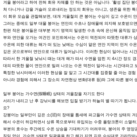
겨울 붕어라고 하여 전혀 회유 자체를 안 하는 것은 아닙니다. ‘활성 집단 붕
쳐 다니거나 강을 거슬러 오르내리는 정
도의 회유는 아니고, 생존을 위한 
이 회유 모습을 관찰해보면, 대개 겨울철의 큰 붕어는 수심이 깊고 수온이
그러는 중에도 일부 대물 붕어는 연안의
수초나 장애물에 의지해 보호받으면
한편 작은 붕어들은 대부분 자기 영역의 밀생한 수초 속에 은신해 움직임 없
부와 연안을 오가는 여건인 포인트에서는 수온이 역전되어 따뜻한 대류가 
수온에 의한 대류는 해가 떠 있는 낮에는 수심이 얕은 연안 지역이 먼저 수
깊은 곳으로부터 연안으로 대류가 일
어납니다. 이러한 현상이 일어나는 시
따라서 한 겨울철 낮낚시 때는 대개 해가 떠서 수면을 덥힌 지 4시간 정도 
대의 따뜻한 물이 연안으로 밀려 나오
는 수온 역전이 일어나는 시간대라고 
특정한 낚시터에서 이러한 현상을 잘 알고 그 시간대를 집중할 줄 아는 경험
아니라 경험에 의해서 그 장소의 자연현
상 변화(대류 등)와 그에 따른 붕어
일부 붕어는 가수면(假睡眠) 상태의 겨울잠을 자기도 한다
서리가 내리고 난 후 강낚시를 해보면 입질 받기가 하늘의 별 따기가 됩니다
요?
강붕어는 일부만이 깊은 소(沼)의 장애물 틈새에 파고들어 가수면 상태의 겨
해서 수온이 하강하면서 상류 쪽으로부
터 유입되는 수중 플랑크톤이 소멸하고
부분의 호
수는 주간에도 수온 상승을 기대하기가 어려우며, 붕어의 주 영양
직임 없이, 가수면 상태로 일광욕을 하고 해가
지면 깊은 수심대로 가라앉아서