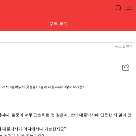
구독 문의
뉴스 & 칼럼
공
유
, 저
서 <붕어낚시 첫걸음> <붕어 대
물낚시> <붕어학개론>
립니다. 질문이 너무 광범
위한 것 같은데, 붕어 대물낚시에 입문한 지 얼마 안
붕어 대물낚시가 어디에서나
가능한지요?
는 어떻게 해야 하는지요?