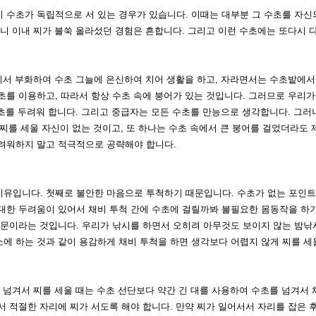
기 수초가 독립
적으로 서 있는 경우가 있습니다. 이때는 대부분 그 수초를 자
니 이내 찌가 불쑥 올라섰던 경험은 흔합니다. 그리고
이런 수초에는 또다시 
알에서 부화하여
수초 그늘에 은신하여 치어 생활을 하고, 자라면서는 수초밭에서
초를 이용하고, 따라서 항상 수초 속에 붕어가 있는
것입니다. 그러므로 우리가
수초를 두려워
합니다. 그리고 중급자는 모든 수초를 만능으로 생각합니다. 그러
찌를 세울 자
신이 없는 것이고, 또 하나는 수초 속에서 큰 붕어를 걸었더라도 
두려워하지 말고 적극적으로 공략해야 합니다.
이유입니다. 첫
째로 불안한 마음으로 투척하기 때문입니다. 수초가 없는 포인
대한 두려움이 있어서 채비 투척 간에 수초에 걸릴까
봐 불필요한 몸동작을 하기
문이라는 것입니다. 우리가 낚시를 하면서 오히려 아무것도 보이지 않는 밤낚시
소에 하는 것과 같이 용감하게 채비 투척을
하면 생각보다 어렵지 않게 찌를 세
 넘겨
서 찌를 세울 때는 수초 선단보다 약간 긴
대를 사용하여 수초를 넘겨서
서 적절한 자리에 찌가 서도록
해야 합니다. 만약 찌가 일어서서 자리를
잡은 