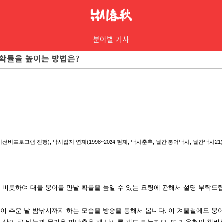
분야별 기사
어 확률을 높이는 방법은?
낚시선비
프로그램 진행), 낚시잡지 연재
(1998~2024 현재, 낚시춘추,
월간 붕어낚시, 월간낚시21)
 비롯하여 대
물 붕어를 만날 확률을 높일 수 있는 요령에 관해서 설명 부탁드
이 추운 날 밤
낚시까지 하는 모습을 방송을 통해서 봅니다. 이 겨울철에도 
이상의 큰 바늘
과 무거운 찌맞춤을 해 낚시를 해도 되는지요. 또 겨울철의 채비