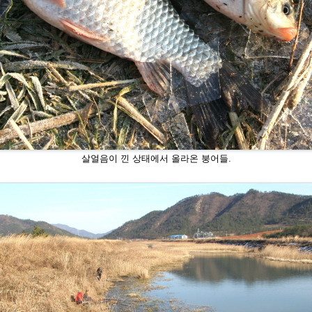
살얼음이 낀 상태에서 올라온 붕어들.