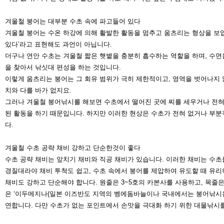
겨울철 붕어는 대부분 수초 속에 파고들어 있다
겨울철 붕어는 수온 하강에 의해 활발한 활동을 멈추고 움츠리는 형상을 보
있다’라고 표현해도 과언이 아닙니다.
더구나 연안 수초는 겨울철 짧은 햇볕을 충분히 흡수하는 역할을 하며, 수면
을 찾아서 낚싯대 편성을 하는 것입니다.
이렇게 움츠리는 붕어는 그 회유 범위가 극히 제한적이고, 영역을 벗어나지
치와 다를 바가 없지요.
그러나 겨울철 붕어낚시를 해보면 수초에서 떨어진 곳에 찌를 세우거나 전
된 활동을 하기 때문입니다. 하지만 이러
한 현상은 수초가 전혀 없거나 부분
다.
겨울철 수초 공략 채비 강하고 단순한
것이 좋다
수초 공략 채비는 앞치기 채비와 직공 채비가 있습니다. 이러한 채비는 수초
경질대라야 채비 투척도 쉽고, 수초 속에서
붕어를 제압하여 유도할 때 유리
채비도 강하고 단순해야 합니다. 원줄은
3~5호의 카본사를 사용하고, 목줄은
은 ‘이두메지나
(일본 이즈반도 지역의 벵에돔바늘이나 국
내에서는 붕어낚시
연합니다.
다만 수초가 없는 포인트에서 손맛을 극대
화 하기 위한 대물낚시