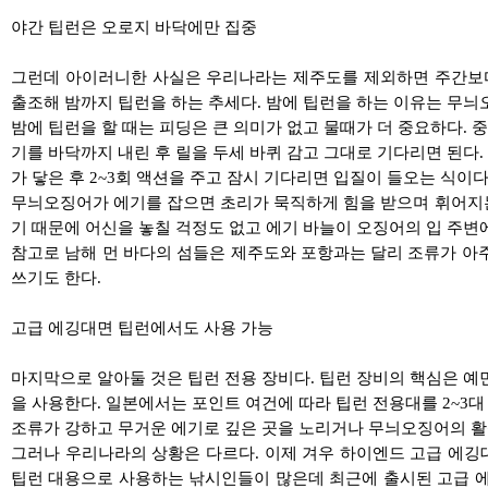
야간 팁런은 오로지 바닥에만 집중
그런데 아이러니한 사실은 우리나라는 제주도를 제외하면 주간보다는
출조해 밤까지 팁런을 하는 추세다. 밤에 팁런을 하는 이유는 무늬
밤에 팁런을 할 때는 피딩은 큰 의미가 없고 물때가 더 중요하다.
기를 바닥까지 내린 후 릴을 두세 바퀴 감고 그대로 기다리면 된다
가 닿은 후 2~3회 액션을 주고 잠시 기다리면 입질이 들오는 식이다
무늬오징어가 에기를 잡으면 초리가 묵직하게 힘을 받으며 휘어지는 
기 때문에 어신을 놓칠 걱정도 없고 에기 바늘이 오징어의 입 주변에
참고로 남해 먼 바다의 섬들은 제주도와 포항과는 달리 조류가 아주 강
쓰기도 한다.
고급 에깅대면 팁런에서도 사용 가능
마지막으로 알아둘 것은 팁런 전용 장비다. 팁런 장비의 핵심은 예민
을 사용한다. 일본에서는 포인트 여건에 따라 팁런 전용대를 2~3대
조류가 강하고 무거운 에기로 깊은 곳을 노리거나 무늬오징어의 활성이
그러나 우리나라의 상황은 다르다. 이제 겨우 하이엔드 고급 에깅
팁런 대용으로 사용하는 낚시인들이 많은데 최근에 출시된 고급 에