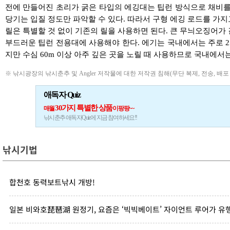
전에 만들어진 초리가 굵은 타입의 에깅대는 팁런 방식으로 채비를
당기는 입질 정도만 파악할 수 있다. 따라서 구형 에깅 로드를 가지
릴은 특별할 것 없이 기존의 릴을 사용하면 된다. 큰 무늬오징어가 걸
부드러운 팁런 전용대에 사용해야 한다. 에기는 국내에서는 주로 25g
지만 수심 60m 이상 아주 깊은 곳을 노릴 때 사용하므로 국내에서는
※ 낚시광장의 낚시춘추 및 Angler 저작물에 대한 저작권 침해(무단 복제, 전송, 배포
애독자 Quiz
30가지 특별한 상품
매월
이 팡팡~~
낚시춘추 애독자Quiz에 지금 참여하세요!!
낚시기법
합천호 동력보트낚시 개방!
일본 비와호琵琶湖 원정기, 요즘은 ‘빅빅베이트’ 자이언트 루어가 유