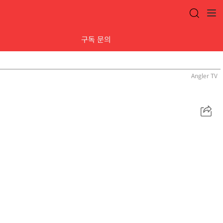
구독 문의
Angler TV
공
유