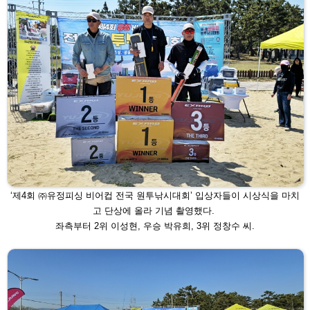
‘제4회 ㈜유정피싱 비어컵 전국 원투낚시대회’ 입상자들이
시상식을 마치
고 단상에 올라 기념 촬영했다.
좌측부터 2
위 이성현, 우승 박유희, 3위 정창수 씨.