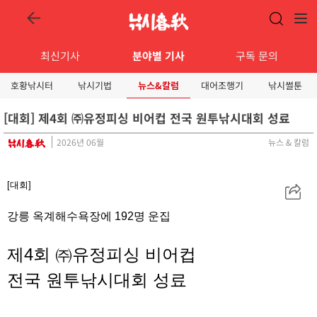
최신기사
분야별 기사
구독 문의
호황낚시터
낚시기법
뉴스&칼럼
대어조행기
낚시썰툰
[대회] 제4회 ㈜유정피싱 비어컵 전국 원투낚시대회 성료
2026년 06월
뉴스 & 칼럼
[대회]
공
유
강릉 옥계해수욕장에 192명 운집
제4회 ㈜유정피싱 비어컵
전국 원투낚시대회 성료