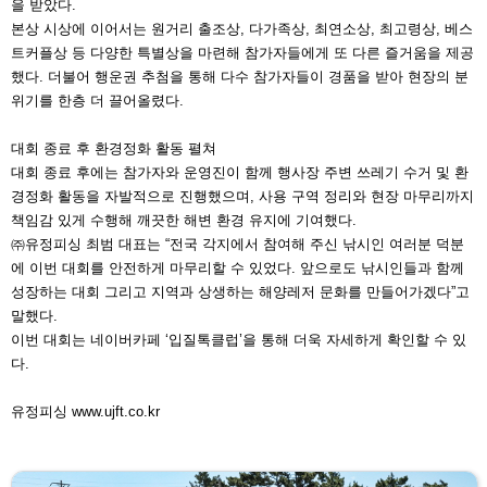
을 받았다.
본상 시상에 이어서는 원거리 출조상, 다가족상, 최연소상,
최고령상, 베스
트커플상 등 다양한 특별상을 마련해 참가자
들에게 또 다른 즐거움을 제공
했다. 더불어 행운권 추첨을
통해 다수 참가자들이 경품을 받아 현장의 분
위기를 한층
더 끌어올렸다.
대회 종료 후 환경정화 활동 펼쳐
대회 종료 후에는 참가자와 운영진이 함께 행사장 주변 쓰
레기 수거 및 환
경정화 활동을 자발적으로 진행했으며, 사
용 구역 정리와 현장 마무리까지
책임감 있게 수행해 깨끗
한 해변 환경 유지에 기여했다.
㈜유정피싱 최범 대표는 “전국 각지에서 참여해 주신 낚시
인 여러분 덕분
에 이번 대회를 안전하게 마무리할 수 있었
다. 앞으로도 낚시인들과 함께
성장하는 대회 그리고 지역
과 상생하는 해양레저 문화를 만들어가겠다”고
말했다.
이번 대회는 네이버카페 ‘입질톡클럽’을 통해 더욱 자세하
게 확인할 수 있
다.
유정피싱
www.ujft.co.kr