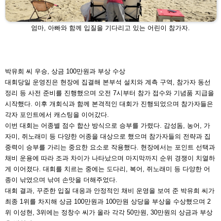
엄마, 아빠와 함께 입질을 기다리고 있는 어린이 참가자.
박유희 씨 우승, 상금 100만원과 부상 수상
대회당일 운영진은 현장에 집결해 본부석 설치와 계측 구
역, 참가자 동선
정리 등 사전 준비를 진행했으며 오전 7시
부터 참가 접수와 기념품 지급을
시작했다. 이후 개회식과
함께 본격적인 대회가 진행되었으며 참가자들은
각자 포인
트에서 캐스팅을 이어갔다.
이번 대회는 어종별 점수 합산 방식으로 승부를 가렸다. 감
성돔, 농어, 가
자미, 쥐노래미 등 다양한 어종을 대상으로 했
으며 참가자들의 전략과 집
중력이 승부를 가리는 중요한 요
소로 작용했다. 현장에서는 포인트 선택과
채비 운용에 따
라 조과 차이가 나타났으며 마지막까지 순위 경쟁이 치열하
게 이어졌다. 대회를 치르는 중에는 도다리, 복어, 쥐노래미
등 다양한 어
종이 낚였으며 낚여 손맛을 더해주었다.
대회 결과, 꾸준한 입질 대응과 안정적인 채비 운영을 보여
준 박유희 씨가
최종 1위를 차지해 상금 100만원과 100만
원 상당을 부상을 수상했으며 2
위 이성현, 3위에는 정창수
씨가 올라 각각 50만원, 30만원의 상금과 부상