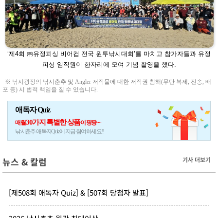
‘제4회 ㈜유정피싱 비어컵 전국 원투낚시대회’를 마치고
참가자들과 유정
피싱 임직원이 한자리에 모여 기념 촬영을
했다.
※ 낚시광장의 낚시춘추 및 Angler 저작물에 대한 저작권 침해(무단 복제, 전송, 배
포 등) 시 법적 책임을 질 수 있습니다.
애독자 Quiz
30가지 특별한 상품
매월
이 팡팡~~
낚시춘추 애독자Quiz에 지금 참여하세요!!
뉴스 & 칼럼
기사 더보기
[제508회 애독자 Quiz] & [507회 당첨자 발표]