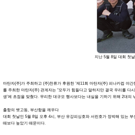
지난 5월 8일 대회 첫
마탄자(주)가 주최하고 (주)천류가 후원한 ‘제11회 마탄자
(주) 피나카컵 야간
를
주최한 마탄자(주) 관계자는 “모두가 힘들다고 말하지만 결국
우리를 다시
생’에
초점을 맞췄다. 무리한 대규모 행사보다는 내실을 기하기
위해 2대의
출항의 뱃고동, 부산항을 깨우다
대회 첫날인 5월 8일 오후 4시, 부산 유강피싱호와 서린호
가 정박해 있는 부
때
보다 높았기 때문이다.