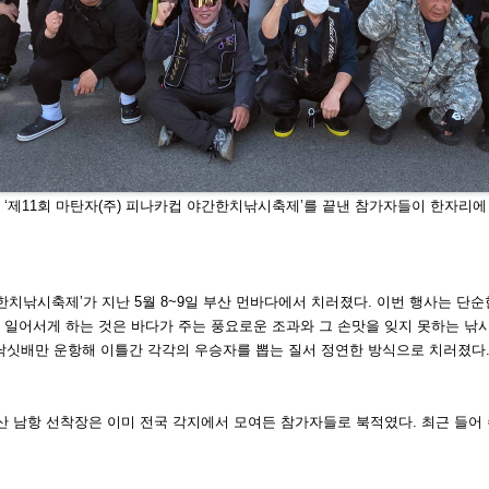
날 ‘제11회 마탄자(주) 피나카컵 야간한치낚시축제’를 끝
낸 참가자들이 한자리에 
한치낚시축제’가 지난 5월 8~9일 부산
먼바다에서 치러졌다. 이번 행사는 단순
 일어서게 하는 것은 바다가 주는 풍요로운 조과와 그 손맛을 잊지 못하는 낚
 낚싯배만 운항해 이틀간 각각의 우승자를 뽑는
질서 정연한 방식으로 치러졌다
산 남항 선착장은 이미 전국 각지에서 모
여든 참가자들로 북적였다. 최근 들어