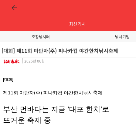
최신기사
호황낚시터
낚시기법
[대회] 제11회 마탄자(주) 피나카컵 야간한치낚시축제
2026년 06월
[대회]
제11회 마탄자(주) 피나카컵 야간한치낚시축제
부산 먼바다는 지금 ‘대포 한치’로
뜨거운 축제 중