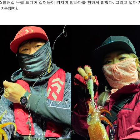
어스름해질 무렵 드디어 집어등이 켜지며
밤바다를 환하게 밝혔다. 그리고 얼마 지
 자랑했다.