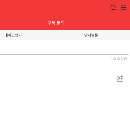
구독 문의
대어조행기
낚시썰툰
뉴스 & 칼럼
공
유