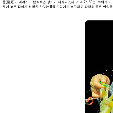
풍(물돛)이 내려지고 본격적인 경기가 시작되었다. 저녁 7
시30분, 주위가 
체
에 붉은 점이가 선명한 한치는 5월 초임에도 불구하고 상당
히 굵은 씨알을