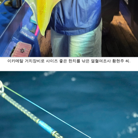
이카메탈 거치장비로 사이즈 좋은 한치를 낚은 열혈여조사 황현주 씨.