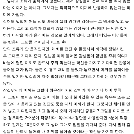
그렇다고 조류가 움직이지 않는다고 해서 감성돔이 전혀 먹이를 먹지 않는
다는
이야기는 아니다. 그보다는 적극적으로 미끼에 반응하지 않는다는 의
미에 가깝다.
적어도 밑밥이 어느 정도 바닥에 깔려 있다면 감성돔은 그 냄새를 맡고 들
어온다.
그리고 조류가 흐르지 않을 때는 감성돔이 민감해지는 만큼 철저
하게 바닥을 따
라 움직이는 것으로 알려져 있다. 그래
서 떠있는 미끼들에
는 반응이 그만큼
적어진다.<그림 4>
만약 조류가 안 움직인다면, 채비를 던
진 후 폴링시켜 바닥에 정렬시킨
후
그대로 기다려 준다. 밑밥을 따라 들어
온 감성돔이 밑밥을 주워 먹다가
바늘
에 달린 미끼도 반드시 주워 먹는다는
확신을 가지고 기다리면 반응이
들어
올 때가 많다. 물론 이 경우 채비를 들
었다 놓으면서 미끼를 움직여줄
수도
있지만 밑걸림이 자주 발생하기 때문
에 그대로 기다리는 경우가 더
많다.
잠길낚시의 미끼는 크릴이 최우선이
지만 잡어가 따 먹거나 채비 투척
시
크릴이 떨어질 수도 있어 바늘에 오래
붙어있을 수 있는 옥수수 또는 요
즘
많이 사용하고 있는 경단도 좋은 대체
미끼가 된다.
그렇다면 채비를 던
져 넣고 기다린
다면 최고 얼마나 오래 기다리면 좋
을까? 크릴을 미끼로 쓰
는 경우라면
2~3분이 적당하다. 옥수수나 경단을
사용한다면 5분이 적당
하고 길게는
10분까지도 그 상태 그대로 입질을 기
다려 준다. 다시 말해 감
성돔이 반드시
들어와 내 미끼를 물어줄 것이라는 확
신을 가져야 한다.