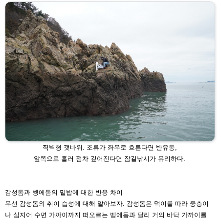
직벽형 갯바위. 조류가 좌우로 흐른다면 반유동,
앞쪽으로
흘러 점차 깊어진다면 잠길낚시가 유리하다.
감성돔과 벵에돔의 밑밥에 대한 반응 차이
우선 감성돔의 취이 습성에 대해 알아보자. 감성돔은 먹이를 따라 중층이
나 심지
어 수면 가까이까지 떠오르는 벵에돔과 달리 거의 바닥 가까이를