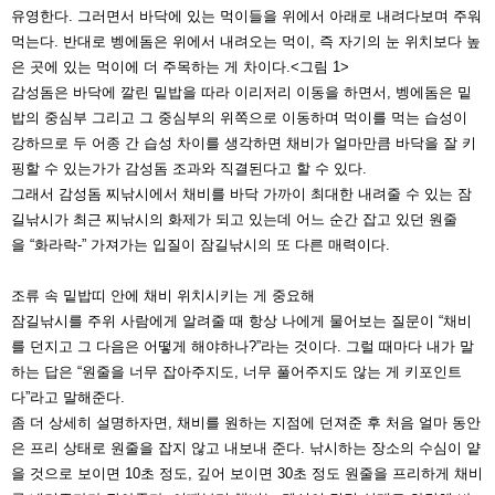
유영한다. 그러
면서 바닥에 있는 먹이들을 위에서 아래로 내려다보며 주워
먹는다. 반대로 벵에
돔은 위에서 내려오는 먹이, 즉 자기의 눈 위치보다 높
은 곳에 있는 먹이에 더 주
목하는 게 차이다.<그림 1>
감성돔은 바닥에 깔린 밑밥을 따라 이리저리 이동을 하면서, 벵에돔은 밑
밥의 중심부 그리고 그 중심부의 위쪽으로 이
동하며 먹이를 먹는 습성이
강하므로
두 어종 간 습성 차이를 생각하면 채
비가 얼마만큼 바닥을 잘 키
핑할 수
있는가가 감성돔 조과와 직결된다고
할 수 있다.
그래서 감성돔 찌낚시에서 채비를 바
닥 가까이 최대한 내려줄 수 있는 잠
길낚시가 최근 찌낚시의 화제가 되고
있는데 어느 순간 잡고 있던 원줄
을
“화라락-” 가져가는 입질이 잠길낚시
의 또 다른 매력이다.
조류 속 밑밥띠 안에 채비 위치시
키는 게 중요해
잠길낚시를 주위 사람에게 알려줄 때
항상 나에게 물어보는 질문이 “채비
를
던지고 그 다음은 어떻게 해야하나?”
라는 것이다. 그럴 때마다 내가 말
하는
답은 “원줄을 너무 잡아주지도, 너무
풀어주지도 않는 게 키포인트
다”라고
말해준다.
좀 더 상세히 설명하자면, 채비를 원하
는 지점에 던져준 후 처음 얼마 동안
은 프리 상태로 원줄을 잡지 않고 내
보내 준다. 낚시하는 장소의 수심이 얕
을 것으로 보이면 10초 정도, 깊어 보
이면 30초 정도 원줄을 프리하게 채
비