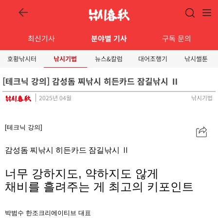
최신기사
분야별 기사
구독 문의
호황낚시터
낚시기법
뉴스&칼럼
대어조행기
낚시썰툰
[테크닉 강의] 감성돔 찌낚시 히든카드 잠길낚시 Ⅱ
2025년 04월
낚시기법
[테크닉 강의]
공
유
감성돔 찌낚시 히든카드 잠길낚시 Ⅱ
너무 강하지도, 약하지도 않게
채비를 흘려주는 게 최고의 키포인트
박범수
한조크리에이티브 대표