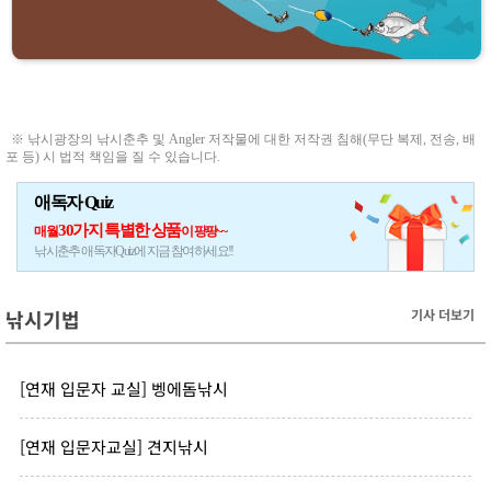
※ 낚시광장의 낚시춘추 및 Angler 저작물에 대한 저작권 침해(무단 복제, 전송, 배
포 등) 시 법적 책임을 질 수 있습니다.
애독자 Quiz
30가지 특별한 상품
매월
이 팡팡~~
낚시춘추 애독자Quiz에 지금 참여하세요!!
낚시기법
기사 더보기
[연재 입문자 교실] 벵에돔낚시
[연재 입문자교실] 견지낚시