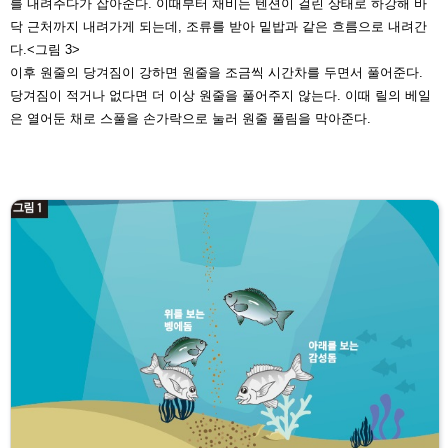
를 내려주다가 잡아준다. 이때부터
채비는 텐션이 걸린 상태로 하강해 바
닥 근처까지 내려가게 되는데, 조류를
받아 밑밥과 같은 흐름으로 내려간
다.
<그림 3>
이후 원줄의 당겨짐이 강하면 원줄을
조금씩 시간차를 두면서 풀어준다.
당
겨짐이 적거나 없다면 더 이상 원줄을
풀어주지 않는다. 이때 릴의 베일
은 열
어둔 채로 스풀을 손가락으로 눌러 원
줄 풀림을 막아준다.