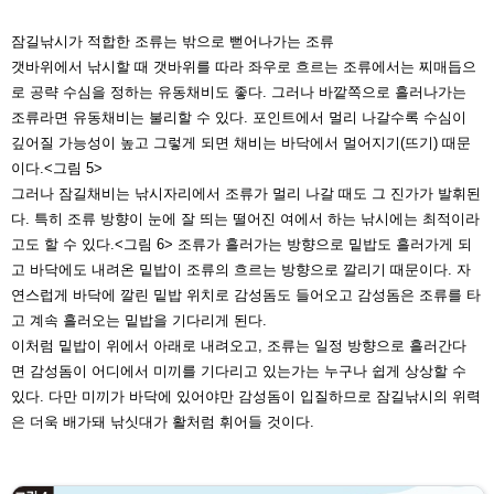
잠길낚시가 적합한 조류는 밖으
로 뻗어나가는 조류
갯바위에서 낚시할 때 갯바위를 따라
좌우로 흐르는 조류에서는 찌매듭으
로 공략 수심을 정하는 유동채비도 좋
다. 그러나 바깥쪽으로 흘러나가는
조
류라면 유동채비는 불리할 수 있다. 포
인트에서 멀리 나갈수록 수심이
깊어
질 가능성이 높고 그렇게 되면 채비
는 바닥에서 멀어지기(뜨기) 때문
이다.
<그림 5>
그러나 잠길채비는 낚시자리에서 조
류가 멀리 나갈 때도 그 진가가 발휘
된
다. 특히 조류 방향이 눈에 잘 띄는
떨어진 여에서 하는 낚시에는 최적이
라
고도 할 수 있다.<그림 6> 조류가 흘
러가는 방향으로 밑밥도 흘러가게 되
고 바닥에도 내려온 밑밥이 조류의 흐
르는 방향으로 깔리기 때문이다. 자
연
스럽게 바닥에 깔린 밑밥 위치로 감성
돔도 들어오고 감성돔은 조류를 타
고
계속 흘러오는 밑밥을 기다리게 된다.
이처럼 밑밥이 위에서 아래로 내려오
고, 조류는 일정 방향으로 흘러간다
면
감성돔이 어디에서 미끼를 기다리고
있는가는 누구나 쉽게 상상할 수
있다.
다만 미끼가 바닥에 있어야만 감성돔
이 입질하므로 잠길낚시의 위력
은 더
욱 배가돼 낚싯대가 활처럼 휘어들 것
이다.